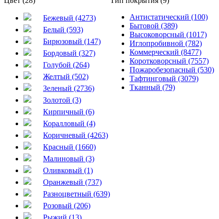
Цвет (28)
Тип покрытия (9)
Антистатический (100)
Бежевый (4273)
Бытовой (389)
Белый (593)
Высоковорсный (1017)
Бирюзовый (147)
Иглопробивной (782)
Коммерческий (8477)
Бордовый (327)
Коротковорсный (7557)
Голубой (264)
Пожаробезопасный (530)
Желтый (502)
Тафтинговый (3079)
Тканный (79)
Зеленый (2736)
Золотой (3)
Кирпичный (6)
Коралловый (4)
Коричневый (4263)
Красный (1660)
Малиновый (3)
Оливковый (1)
Оранжевый (737)
Разноцветный (639)
Розовый (206)
Рыжий (13)