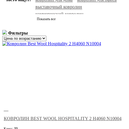
выставочный ковролин
коммерческий ковролин
Показать все
натуральный ковролин
ковролин черный
ковролин с высоким ворсом
ковролин серый
Фильтры
ковролин нева тафт
ковролин зеленый
бельгийский ковролин
ковролин для гостиниц
красный ковролин
белый ковролин
ковролин зартекс
сальса ковролин
фиолетовый ковролин
ковролин синий
ковролин balta
ковролин sintelon
ковролин aw
ковролин бордовый
ковролин бежевый
ковролин tarkett
ковролин коричневый
негорючий ковролин
ковролин ideal
ковролин medusa
ковролин розовый
—
КОВРОЛИН BEST WOOL HOSPITALITY 2 H4060 N10004
Класс:
33