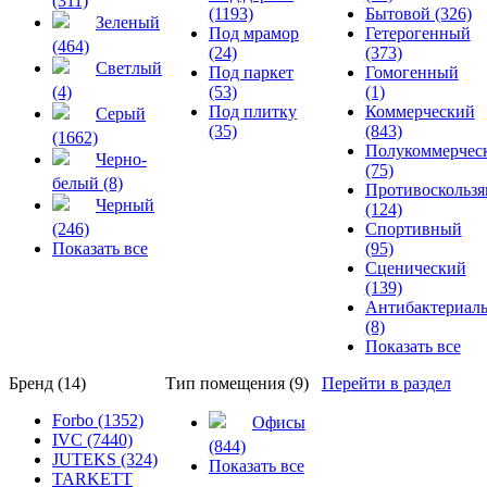
(311)
(1193)
Бытовой (326)
Зеленый
Под мрамор
Гетерогенный
(464)
(24)
(373)
Светлый
Под паркет
Гомогенный
(4)
(53)
(1)
Под плитку
Коммерческий
Серый
(35)
(843)
(1662)
Полукоммерчес
Черно-
(75)
белый (8)
Противоскольз
Черный
(124)
(246)
Спортивный
Показать все
(95)
Сценический
(139)
Антибактериал
(8)
Показать все
Бренд (14)
Тип помещения (9)
Перейти в раздел
Forbo (1352)
Офисы
IVC (7440)
(844)
JUTEKS (324)
Показать все
TARKETT