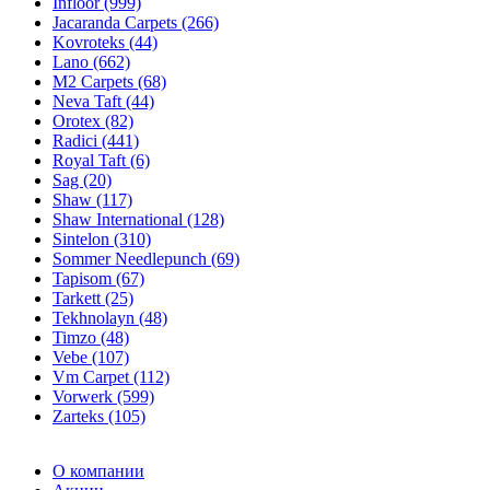
Infloor (999)
Jacaranda Carpets (266)
Kovroteks (44)
Lano (662)
M2 Carpets (68)
Neva Taft (44)
Orotex (82)
Radici (441)
Royal Taft (6)
Sag (20)
Shaw (117)
Shaw International (128)
Sintelon (310)
Sommer Needlepunch (69)
Tapisom (67)
Tarkett (25)
Tekhnolayn (48)
Timzo (48)
Vebe (107)
Vm Carpet (112)
Vorwerk (599)
Zarteks (105)
О компании