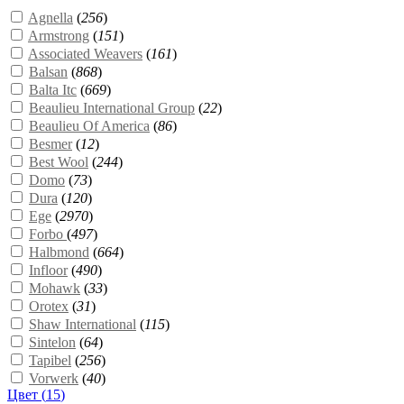
Agnella
(
256
)
Armstrong
(
151
)
Associated Weavers
(
161
)
Balsan
(
868
)
Balta Itc
(
669
)
Beaulieu International Group
(
22
)
Beaulieu Of America
(
86
)
Besmer
(
12
)
Best Wool
(
244
)
Domo
(
73
)
Dura
(
120
)
Ege
(
2970
)
Forbo
(
497
)
Halbmond
(
664
)
Infloor
(
490
)
Mohawk
(
33
)
Orotex
(
31
)
Shaw International
(
115
)
Sintelon
(
64
)
Tapibel
(
256
)
Vorwerk
(
40
)
Цвет (
15
)