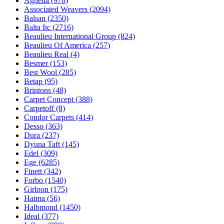
Agnella (976)
Associated Weavers (2094)
Balsan (2350)
Balta Itc (2716)
Beaulieu International Group (824)
Beaulieu Of America (257)
Beaulieu Real (4)
Besmer (153)
Best Wool (285)
Betap (95)
Brintons (48)
Carpet Concept (388)
Carpetoff (8)
Condor Carpets (414)
Desso (363)
Dura (237)
Dyuna Taft (145)
Edel (309)
Ege (6285)
Finett (342)
Forbo (1540)
Girloon (175)
Haima (56)
Halbmond (1450)
Ideal (377)