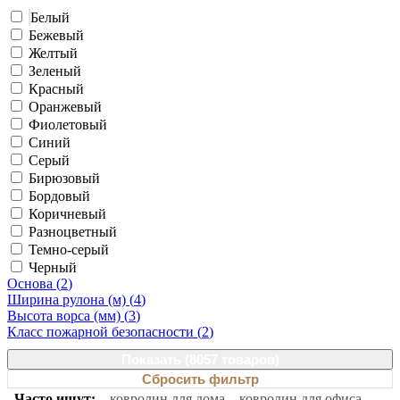
Белый
Бежевый
Желтый
Зеленый
Красный
Оранжевый
Фиолетовый
Синий
Серый
Бирюзовый
Бордовый
Коричневый
Разноцветный
Темно-серый
Черный
Основа (
2
)
Ширина рулона (м) (
4
)
Высота ворса (мм) (
3
)
Класс пожарной безопасности (
2
)
Показать (
8057 товаров
)
Сбросить фильтр
Часто ищут:
ковролин для дома
ковролин для офиса