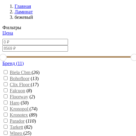
Главная
Ламинат
бежевый
Фильтры
Цена
Бренд (
11
)
Biela Cbm
(
26
)
Bohofloor
(
13
)
Clix Floor
(
17
)
Falcuon
(
8
)
Floorway
(
2
)
Haro
(
50
)
Kronopol
(
74
)
Kronotex
(
89
)
Parador
(
110
)
Tarkett
(
82
)
Wineo
(
25
)