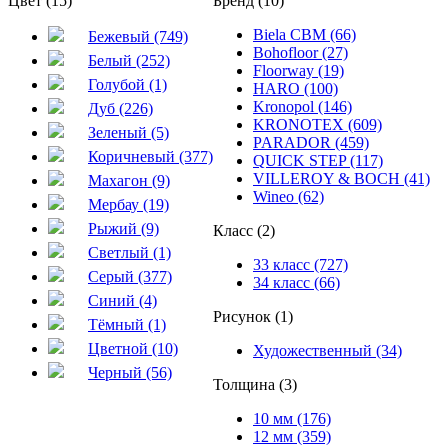
Цвет (15)
Бренд (10)
Biela CBM (66)
Бежевый (749)
Bohofloor (27)
Белый (252)
Floorway (19)
Голубой (1)
HARO (100)
Kronopol (146)
Дуб (226)
KRONOTEX (609)
Зеленый (5)
PARADOR (459)
Коричневый (377)
QUICK STEP (117)
VILLEROY & BOCH (41)
Махагон (9)
Wineo (62)
Мербау (19)
Рыжий (9)
Класс (2)
Светлый (1)
33 класс (727)
Серый (377)
34 класс (66)
Синий (4)
Рисунок (1)
Тёмный (1)
Цветной (10)
Художественный (34)
Черный (56)
Толщина (3)
10 мм (176)
12 мм (359)