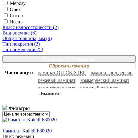
Мербау
Орех
Сосна
Ясень
Класс износостойкости (
2
)
Вид рисунка (
6
)
Общая толщина, мм (
9
)
Тип покрытия (
3
)
Тип помещения (
5
)
Показать (
749 товаров
)
Сбросить фильтр
Часто ищут:
ламинат QUICK STEP
ламинат под дерево
бежевый ламинат
коммерческий ламинат
ламинат для дома
офисный ламинат
Показать все
водостойкий ламинат
ламинат для гостиниц
белый ламинат
ламинат под камень
Фильтры
—
Ламинат Kaindl F80020
Цвет:
бежевый