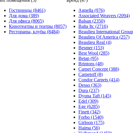
ип помещения (5)
Бренд (47)
Гостиницы (8461)
Agnella (976)
Для дома (389)
Associated Weavers (2094)
Для офиса (8065)
Balsan (2350)
Кинотеатры и театры (8057)
Balta Itc (2716)
Рестораны, клубы (8484)
Beaulieu International Group
Beaulieu Of America (257)
Beaulieu Real (4)
Besmer (153)
Best Wool (285)
Betap (95)
Brintons (48)
Carpet Concept (388)
Carpetoff (8)
Condor Carpets (414)
Desso (363)
Dura (237)
Dyuna Taft (145)
Edel (309)
Ege (6285)
Finett (342)
Forbo (1540)
Girloon (175)
Haima (56)