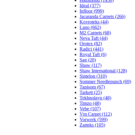
Halbmond (1450)
Ideal (377)
Infloor (999)
Jacaranda Carpets (266)
Kovroteks (44)
Lano (662)
M2 Carpets (68)
Neva Taft (44)
Orotex (82)
Radici (441)
Royal Taft (6)
Sag (20)
Shaw (117)
Shaw International (128)
Sintelon (310)
Sommer Needlepunch (69)
Tapisom (67)
Tarkett (25)
Tekhnolayn (48)
Timzo (48)
Vebe (107)
Vm Carpet (112)
Vorwerk (599)
Zarteks (105)