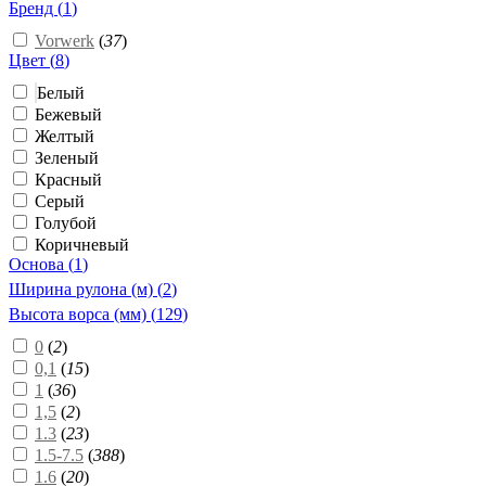
Бренд (
1
)
Vorwerk
(
37
)
Цвет (
8
)
Белый
Бежевый
Желтый
Зеленый
Красный
Серый
Голубой
Коричневый
Основа (
1
)
Ширина рулона (м) (
2
)
Высота ворса (мм) (
129
)
0
(
2
)
0,1
(
15
)
1
(
36
)
1,5
(
2
)
1.3
(
23
)
1.5-7.5
(
388
)
1.6
(
20
)