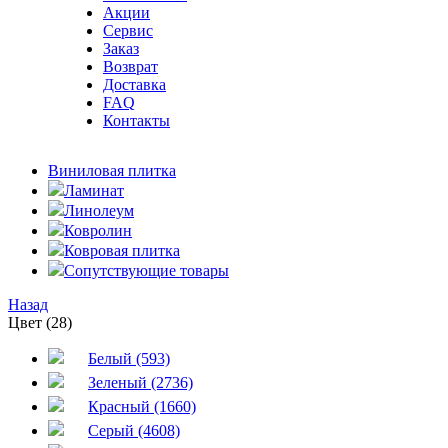
Акции
Сервис
Заказ
Возврат
Доставка
FAQ
Контакты
Виниловая плитка
Ламинат
Линолеум
Ковролин
Ковровая плитка
Сопутствующие товары
Назад
Цвет (28)
Белый (593)
Зеленый (2736)
Красный (1660)
Серый (4608)