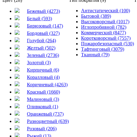
Цвет (28)
Тип покрытия (9)
Т
Антистатический (100)
Бежевый (4273)
Бытовой (389)
Белый (593)
Высоковорсный (1017)
Бирюзовый (147)
Иглопробивной (782)
Коммерческий (8477)
Бордовый (327)
Коротковорсный (7557)
Голубой (264)
Пожаробезопасный (530)
Желтый (502)
Тафтинговый (3079)
Тканный (79)
Зеленый (2736)
Золотой (3)
Кирпичный (6)
Коралловый (4)
Коричневый (4263)
Красный (1660)
Малиновый (3)
Оливковый (1)
Оранжевый (737)
Разноцветный (639)
Розовый (206)
Рыжий (13)