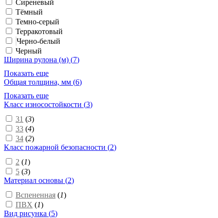
Сиреневый
Тёмный
Темно-серый
Терракотовый
Черно-белый
Черный
Ширина рулона (м) (
7
)
Показать еще
Общая толщина, мм (
6
)
Показать еще
Класс износостойкости (
3
)
31
(
3
)
33
(
4
)
34
(
2
)
Класс пожарной безопасности (
2
)
2
(
1
)
5
(
3
)
Материал основы (
2
)
Вспененная
(
1
)
ПВХ
(
1
)
Вид рисунка (
5
)