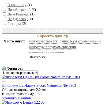
В крапинку
(
1
)
Дизайнерский
(
3
)
Дым/Разводы
(
1
)
Под дерево
(
14
)
Разводы
(
2
)
Показать (
21 товар
)
Сбросить фильтр
Часто ищут:
линолеум таркетт
линолеум коммерческий
линолеум полукоммерческий
линолеум под плитку
Показать все
гомогенный линолеум
линолеум под ламинат
антистатический линолеум
спортивный линолеум
Фильтры
черный линолеум
белый линолеум
натуральный линолеум
линолеум бытовой
—
линолеум forbo
серый линолеум
линолеум под паркет
Линолеум Lg Hausys Floors Naturelife Nle 5303
гетерогенный линолеум
линолеум ютекс
Общая толщина, мм:
2,2 мм.
Ширина рулона (м):
линолеум под дерево
1,83
линолеум ivc
Уточнить наличие
линолеум таркетт идиллия нова
линолеум 32 класс