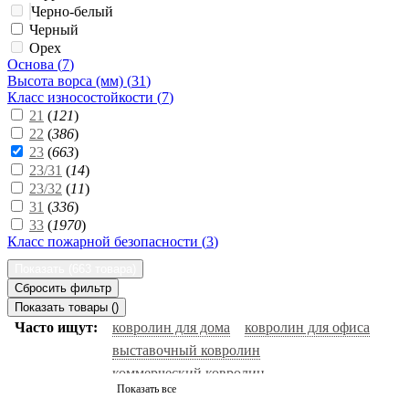
Черно-белый
Черный
Орех
Основа (
7
)
Высота ворса (мм) (
31
)
Класс износостойкости (
7
)
21
(
121
)
22
(
386
)
23
(
663
)
23/31
(
14
)
23/32
(
11
)
31
(
336
)
33
(
1970
)
Класс пожарной безопасности (
3
)
Показать (
663 товара
)
Сбросить фильтр
Показать товары (
)
Часто ищут:
ковролин для дома
ковролин для офиса
выставочный ковролин
коммерческий ковролин
Показать все
натуральный ковролин
ковролин черный