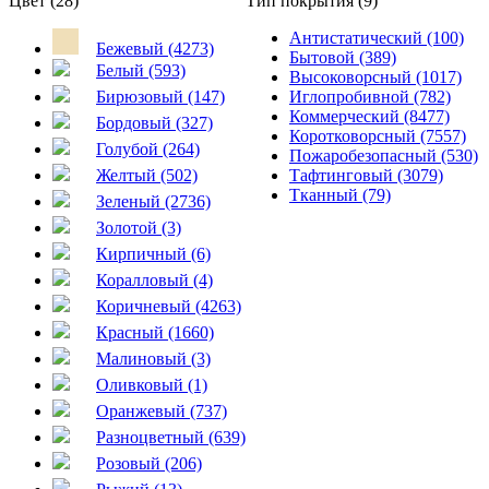
Цвет (28)
Тип покрытия (9)
Антистатический (100)
Бежевый (4273)
Бытовой (389)
Белый (593)
Высоковорсный (1017)
Бирюзовый (147)
Иглопробивной (782)
Коммерческий (8477)
Бордовый (327)
Коротковорсный (7557)
Голубой (264)
Пожаробезопасный (530)
Желтый (502)
Тафтинговый (3079)
Тканный (79)
Зеленый (2736)
Золотой (3)
Кирпичный (6)
Коралловый (4)
Коричневый (4263)
Красный (1660)
Малиновый (3)
Оливковый (1)
Оранжевый (737)
Разноцветный (639)
Розовый (206)