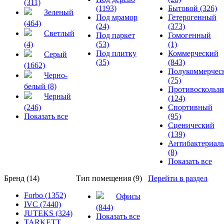
(311)
(1193)
Бытовой (326)
Зеленый
Под мрамор
Гетерогенный
(464)
(24)
(373)
Светлый
Под паркет
Гомогенный
(4)
(53)
(1)
Под плитку
Коммерческий
Серый
(35)
(843)
(1662)
Полукоммерчес
Черно-
(75)
белый (8)
Противоскольз
Черный
(124)
(246)
Спортивный
Показать все
(95)
Сценический
(139)
Антибактериал
(8)
Показать все
Бренд (14)
Тип помещения (9)
Перейти в раздел
Forbo (1352)
Офисы
IVC (7440)
(844)
JUTEKS (324)
Показать все
TARKETT