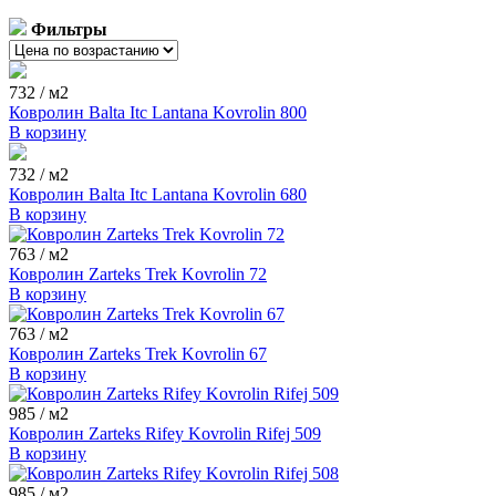
ковролин с высоким ворсом
ковролин серый
Фильтры
ковролин нева тафт
ковролин зеленый
бельгийский ковролин
ковролин для гостиниц
732
/ м2
красный ковролин
белый ковролин
ковролин зартекс
Ковролин Balta Itc Lantana Kovrolin 800
сальса ковролин
фиолетовый ковролин
ковролин синий
В корзину
ковролин balta
ковролин sintelon
ковролин aw
732
/ м2
ковролин бордовый
ковролин бежевый
ковролин tarkett
Ковролин Balta Itc Lantana Kovrolin 680
ковролин коричневый
негорючий ковролин
В корзину
ковролин ideal
ковролин medusa
ковролин розовый
763
/ м2
Ковролин Zarteks Trek Kovrolin 72
В корзину
763
/ м2
Ковролин Zarteks Trek Kovrolin 67
В корзину
985
/ м2
Ковролин Zarteks Rifey Kovrolin Rifej 509
В корзину
985
/ м2