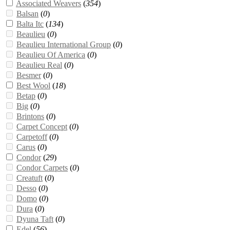
Associated Weavers
(
354
)
Balsan
(
0
)
Balta Itc
(
134
)
Beaulieu
(
0
)
Beaulieu International Group
(
0
)
Beaulieu Of America
(
0
)
Beaulieu Real
(
0
)
Besmer
(
0
)
Best Wool
(
18
)
Betap
(
0
)
Big
(
0
)
Brintons
(
0
)
Carpet Concept
(
0
)
Carpetoff
(
0
)
Carus
(
0
)
Condor
(
29
)
Condor Carpets
(
0
)
Creatuft
(
0
)
Desso
(
0
)
Domo
(
0
)
Dura
(
0
)
Dyuna Taft
(
0
)
Edel
(
56
)