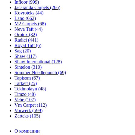
Infloor (999)
Jacaranda Carpets (266)
Kovroteks (44)
Lano (662)
M2 Carpets (68)
Neva Taft (44)
Orotex (82)
Radici (441)
Royal Taft (6)
Sag (20)
Shaw (117)
Shaw International (128)
Sintelon (310)
Sommer Needlepunch (69)
Tapisom (67)
Tarkett (25)
Tekhnolayn (48)
Timzo (48)
Vebe (107)
Vm Carpet (112)
Vorwerk (599)
Zarteks (105)
О компании