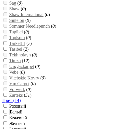
Sag
(
0
)
Shaw
(
0
)
Shaw International
(
0
)
Sintelon
(
0
)
Sommer Needlepunch
(
0
)
Tapibel
(
0
)
Tapisom
(
0
)
Tarkett 1
(
7
)
Tasibel
(
2
)
Tekhnolayn
(
0
)
Timzo
(
12
)
Urggazkarpet
(
0
)
Vebe
(
0
)
Vitebskie Kovry
(
0
)
Vm Carpet
(
0
)
Vorwerk
(
0
)
Zarteks
(
51
)
Цвет (
14
)
Розовый
Белый
Бежевый
Желтый