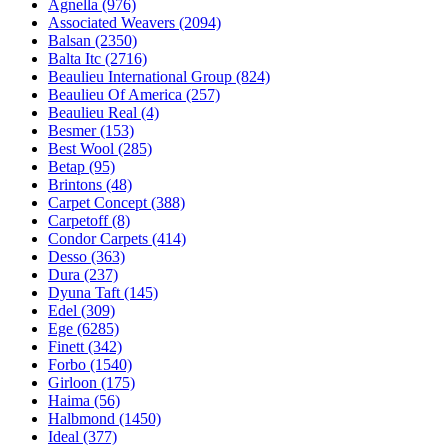
Agnella (976)
Associated Weavers (2094)
Balsan (2350)
Balta Itc (2716)
Beaulieu International Group (824)
Beaulieu Of America (257)
Beaulieu Real (4)
Besmer (153)
Best Wool (285)
Betap (95)
Brintons (48)
Carpet Concept (388)
Carpetoff (8)
Condor Carpets (414)
Desso (363)
Dura (237)
Dyuna Taft (145)
Edel (309)
Ege (6285)
Finett (342)
Forbo (1540)
Girloon (175)
Haima (56)
Halbmond (1450)
Ideal (377)