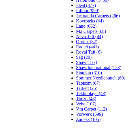
Halbmond (1450)
Ideal (377)
Infloor (999)
Jacaranda Carpets (266)
Kovroteks (44)
Lano (662)
M2 Carpets (68)
Neva Taft (44)
Orotex (82)
Radici (441)
Royal Taft (6)
Sag (20)
Shaw (117)
Shaw International (128)
Sintelon (310)
Sommer Needlepunch (69)
Tapisom (67)
Tarkett (25)
Tekhnolayn (48)
Timzo (48)
Vebe (107)
Vm Carpet (112)
Vorwerk (599)
Zarteks (105)