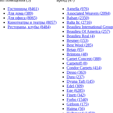
ип помещения (5)
Бренд (47)
Гостиницы (8461)
Agnella (976)
Для дома (389)
Associated Weavers (2094)
Для офиса (8065)
Balsan (2350)
Кинотеатры и театры (8057)
Balta Itc (2716)
Рестораны, клубы (8484)
Beaulieu International Group
Beaulieu Of America (257)
Beaulieu Real (4)
Besmer (153)
Best Wool (285)
Betap (95)
Brintons (48)
Carpet Concept (388)
Carpetoff (8)
Condor Carpets (414)
Desso (363)
Dura (237)
Dyuna Taft (145)
Edel (309)
Ege (6285)
Finett (342)
Forbo (1540)
Girloon (175)
Haima (56)