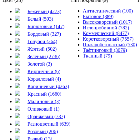
Цвет (28)
Тип покрытия (9)
Т
Антистатический (100)
Бежевый (4273)
Бытовой (389)
Белый (593)
Высоковорсный (1017)
Бирюзовый (147)
Иглопробивной (782)
Коммерческий (8477)
Бордовый (327)
Коротковорсный (7557)
Голубой (264)
Пожаробезопасный (530)
Желтый (502)
Тафтинговый (3079)
Тканный (79)
Зеленый (2736)
Золотой (3)
Кирпичный (6)
Коралловый (4)
Коричневый (4263)
Красный (1660)
Малиновый (3)
Оливковый (1)
Оранжевый (737)
Разноцветный (639)
Розовый (206)
Рыжий (13)