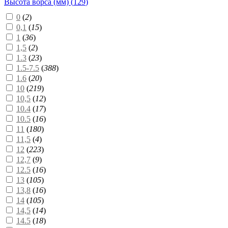
Высота ворса (мм) (
129
)
0
(
2
)
0,1
(
15
)
1
(
36
)
1,5
(
2
)
1.3
(
23
)
1.5-7.5
(
388
)
1.6
(
20
)
10
(
219
)
10,5
(
12
)
10.4
(
17
)
10.5
(
16
)
11
(
180
)
11,5
(
4
)
12
(
223
)
12,7
(
9
)
12.5
(
16
)
13
(
105
)
13,8
(
16
)
14
(
105
)
14,5
(
14
)
14.5
(
18
)