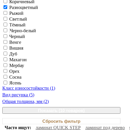
Коричневый
Разноцветный
Рыжий
Светлый
Тёмный
Черно-белый
Черный
Венге
Вишня
Дуб
Махагон
Мербау
Орех
Сосна
Ясень
Класс износостойкости (
1
)
Вид рисунка (
5
)
Общая толщина, мм (
2
)
Показать (
10 товаров
)
Сбросить фильтр
Часто ищут:
ламинат QUICK STEP
ламинат под дерево