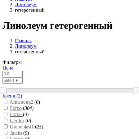
Линолеум
гетерогенный
Линолеум гетерогенный
Главная
Линолеум
гетерогенный
Фильтры
Цена
Бренд (
2
)
Armstrong2
(
0
)
Forbo
(
304
)
Forbo
(
0
)
Gerflor
(
0
)
Graboplast1
(
25
)
Juteks
(
0
)