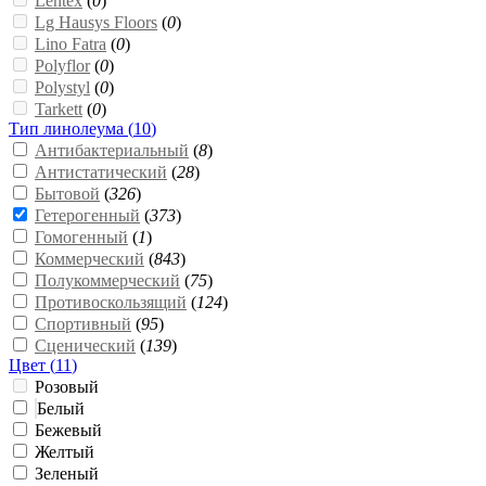
Lentex
(
0
)
Lg Hausys Floors
(
0
)
Lino Fatra
(
0
)
Polyflor
(
0
)
Polystyl
(
0
)
Tarkett
(
0
)
Тип линолеума (
10
)
Антибактериальный
(
8
)
Антистатический
(
28
)
Бытовой
(
326
)
Гетерогенный
(
373
)
Гомогенный
(
1
)
Коммерческий
(
843
)
Полукоммерческий
(
75
)
Противоскользящий
(
124
)
Спортивный
(
95
)
Сценический
(
139
)
Цвет (
11
)
Розовый
Белый
Бежевый
Желтый
Зеленый