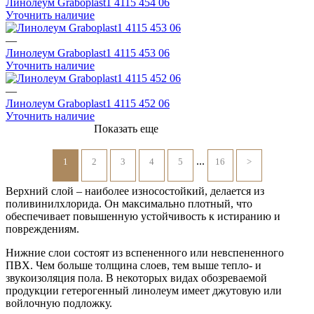
Линолеум Graboplast1 4115 454 06
Уточнить наличие
—
Линолеум Graboplast1 4115 453 06
Уточнить наличие
—
Линолеум Graboplast1 4115 452 06
Уточнить наличие
Показать еще
...
1
2
3
4
5
16
>
Верхний слой – наиболее износостойкий, делается из
поливинилхлорида. Он максимально плотный, что
обеспечивает повышенную устойчивость к истиранию и
повреждениям.
Нижние слои состоят из вспененного или невспененного
ПВХ. Чем больше толщина слоев, тем выше тепло- и
звукоизоляция пола. В некоторых видах обозреваемой
продукции гетерогенный линолеум имеет джутовую или
войлочную подложку.