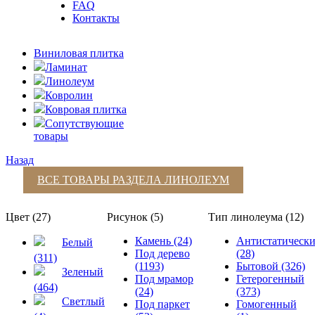
FAQ
Контакты
Виниловая плитка
Ламинат
Линолеум
Ковролин
Ковровая плитка
Сопутствующие
товары
Назад
ВСЕ ТОВАРЫ РАЗДЕЛА
ЛИНОЛЕУМ
Цвет (27)
Рисунок (5)
Тип линолеума (12)
Камень (24)
Антистатическ
Белый
Под дерево
(28)
(311)
(1193)
Бытовой (326)
Зеленый
Под мрамор
Гетерогенный
(464)
(24)
(373)
Светлый
Под паркет
Гомогенный