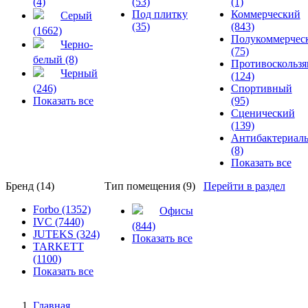
(4)
(53)
(1)
Под плитку
Коммерческий
Серый
(35)
(843)
(1662)
Полукоммерчес
Черно-
(75)
белый (8)
Противоскольз
Черный
(124)
(246)
Спортивный
Показать все
(95)
Сценический
(139)
Антибактериал
(8)
Показать все
Бренд (14)
Тип помещения (9)
Перейти в раздел
Forbo (1352)
Офисы
IVC (7440)
(844)
JUTEKS (324)
Показать все
TARKETT
(1100)
Показать все
Главная