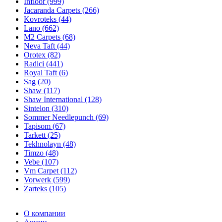
Infloor (999)
Jacaranda Carpets (266)
Kovroteks (44)
Lano (662)
M2 Carpets (68)
Neva Taft (44)
Orotex (82)
Radici (441)
Royal Taft (6)
Sag (20)
Shaw (117)
Shaw International (128)
Sintelon (310)
Sommer Needlepunch (69)
Tapisom (67)
Tarkett (25)
Tekhnolayn (48)
Timzo (48)
Vebe (107)
Vm Carpet (112)
Vorwerk (599)
Zarteks (105)
О компании