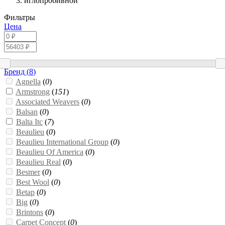
иглопробивной
Фильтры
Цена
Бренд (
8
)
Agnella
(
0
)
Armstrong
(
151
)
Associated Weavers
(
0
)
Balsan
(
0
)
Balta Itc
(
7
)
Beaulieu
(
0
)
Beaulieu International Group
(
0
)
Beaulieu Of America
(
0
)
Beaulieu Real
(
0
)
Besmer
(
0
)
Best Wool
(
0
)
Betap
(
0
)
Big
(
0
)
Brintons
(
0
)
Carpet Concept
(
0
)