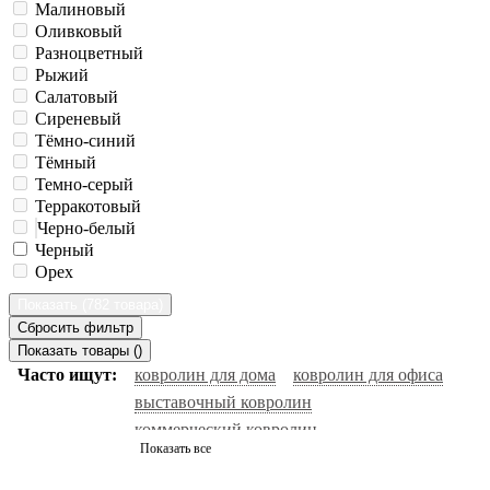
Малиновый
Оливковый
Разноцветный
Рыжий
Салатовый
Сиреневый
Тёмно-синий
Тёмный
Темно-серый
Терракотовый
Черно-белый
Черный
Орех
Показать (
782 товара
)
Сбросить фильтр
Показать товары (
)
Часто ищут:
ковролин для дома
ковролин для офиса
выставочный ковролин
коммерческий ковролин
Показать все
натуральный ковролин
ковролин черный
ковролин с высоким ворсом
ковролин серый