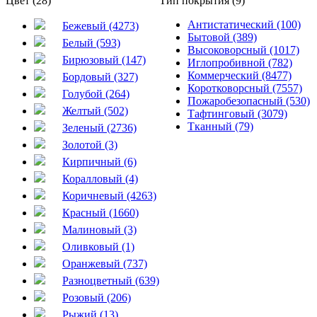
Цвет (28)
Тип покрытия (9)
Антистатический (100)
Бежевый (4273)
Бытовой (389)
Белый (593)
Высоковорсный (1017)
Бирюзовый (147)
Иглопробивной (782)
Коммерческий (8477)
Бордовый (327)
Коротковорсный (7557)
Голубой (264)
Пожаробезопасный (530)
Желтый (502)
Тафтинговый (3079)
Тканный (79)
Зеленый (2736)
Золотой (3)
Кирпичный (6)
Коралловый (4)
Коричневый (4263)
Красный (1660)
Малиновый (3)
Оливковый (1)
Оранжевый (737)
Разноцветный (639)
Розовый (206)
Рыжий (13)