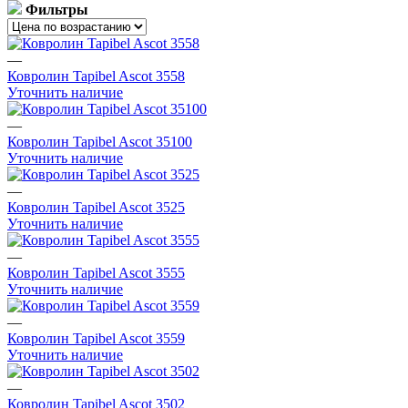
Фильтры
ковролин нева тафт
ковролин зеленый
бельгийский ковролин
ковролин для гостиниц
—
красный ковролин
белый ковролин
ковролин зартекс
Ковролин Tapibel Ascot 3558
сальса ковролин
фиолетовый ковролин
ковролин синий
Уточнить наличие
ковролин balta
ковролин sintelon
ковролин aw
—
ковролин бордовый
ковролин бежевый
ковролин tarkett
Ковролин Tapibel Ascot 35100
ковролин коричневый
негорючий ковролин
Уточнить наличие
ковролин ideal
ковролин medusa
ковролин розовый
—
Ковролин Tapibel Ascot 3525
Уточнить наличие
—
Ковролин Tapibel Ascot 3555
Уточнить наличие
—
Ковролин Tapibel Ascot 3559
Уточнить наличие
—
Ковролин Tapibel Ascot 3502