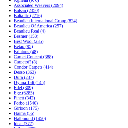
Agnella (976)
Associated Weavers (2094)
Balsan (2350)
Balta Itc (2716)
Beaulieu International Group (824)
Beaulieu Of America (257)
Beaulieu Real (4)
Besmer (153)
Best Wool (285)
Betap (95)
Brintons (48)
Carpet Concept (388)
Carpetoff (8)
Condor Carpets (414)
Desso (363)
Dura (237)
Dyuna Taft (145)
Edel (309)
Ege (6285)
Finett (342)
Forbo (1540)
Girloon (175)
Haima (56)
Halbmond (1450)
Ideal (377)