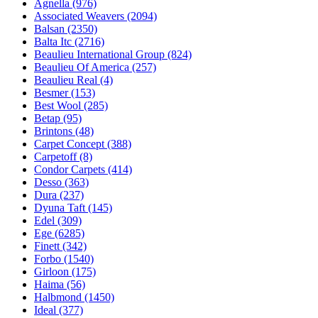
Agnella (976)
Associated Weavers (2094)
Balsan (2350)
Balta Itc (2716)
Beaulieu International Group (824)
Beaulieu Of America (257)
Beaulieu Real (4)
Besmer (153)
Best Wool (285)
Betap (95)
Brintons (48)
Carpet Concept (388)
Carpetoff (8)
Condor Carpets (414)
Desso (363)
Dura (237)
Dyuna Taft (145)
Edel (309)
Ege (6285)
Finett (342)
Forbo (1540)
Girloon (175)
Haima (56)
Halbmond (1450)
Ideal (377)