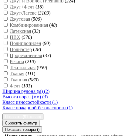
Джут и Войлок (Premium)
(
224
)
Джут+Фелт
(
16
)
Джут/Латекс
(
3103
)
Джутовая
(
506
)
Комбинированная
(
48
)
Латексная
(
33
)
ПВХ
(
576
)
Полипропилен
(
90
)
Полиэстер
(
28
)
Прорезиненная
(
33
)
Резина
(
210
)
Текстильная
(
959
)
Тканая
(
111
)
Тканная
(
980
)
Фелт
(
101
)
Ширина рулона (м) (
2
)
Высота ворса (мм) (
3
)
Класс износостойкости (
1
)
Класс пожарной безопасности (
1
)
Показать (
91 товар
)
Сбросить фильтр
Показать товары (
)