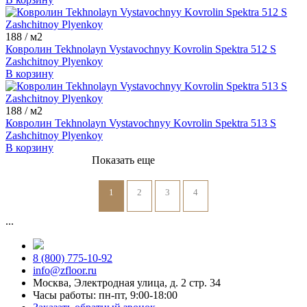
188
/ м2
Ковролин Tekhnolayn Vystavochnyy Kovrolin Spektra 512 S
Zashchitnoy Plyenkoy
В корзину
188
/ м2
Ковролин Tekhnolayn Vystavochnyy Kovrolin Spektra 513 S
Zashchitnoy Plyenkoy
В корзину
Показать еще
1
2
3
4
...
8 (800) 775-10-92
info@zfloor.ru
Москва, Электродная улица, д. 2 стр. 34
Часы работы: пн-пт, 9:00-18:00