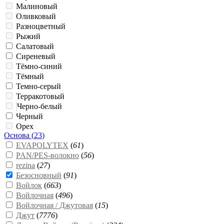
Малиновый
Оливковый
Разноцветный
Рыжий
Салатовый
Сиреневый
Тёмно-синий
Тёмный
Темно-серый
Терракотовый
Черно-белый
Черный
Орех
Основа (
23
)
EVAPOLYTEX
(
61
)
PAN/PES-волокно
(
56
)
rezina
(
27
)
Безосновный
(
91
)
Войлок
(
663
)
Войлочная
(
496
)
Войлочная / Джутовая
(
15
)
Джут
(
7776
)