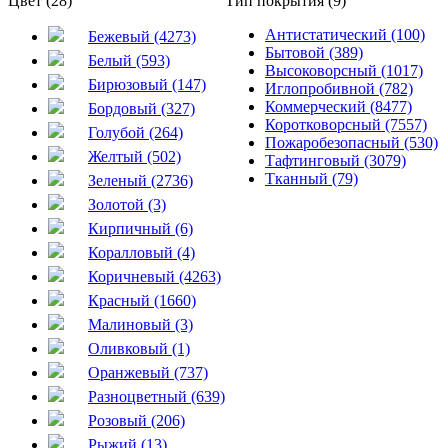
Цвет (28)
Тип покрытия (9)
Антистатический (100)
Бежевый (4273)
Бытовой (389)
Белый (593)
Высоковорсный (1017)
Бирюзовый (147)
Иглопробивной (782)
Коммерческий (8477)
Бордовый (327)
Коротковорсный (7557)
Голубой (264)
Пожаробезопасный (530)
Желтый (502)
Тафтинговый (3079)
Тканный (79)
Зеленый (2736)
Золотой (3)
Кирпичный (6)
Коралловый (4)
Коричневый (4263)
Красный (1660)
Малиновый (3)
Оливковый (1)
Оранжевый (737)
Разноцветный (639)
Розовый (206)
Рыжий (13)