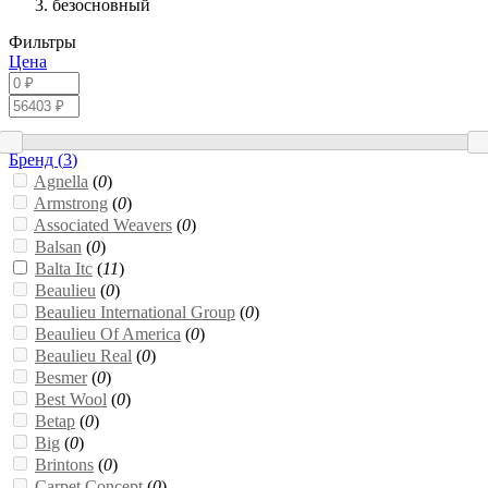
безосновный
Фильтры
Цена
Бренд (
3
)
Agnella
(
0
)
Armstrong
(
0
)
Associated Weavers
(
0
)
Balsan
(
0
)
Balta Itc
(
11
)
Beaulieu
(
0
)
Beaulieu International Group
(
0
)
Beaulieu Of America
(
0
)
Beaulieu Real
(
0
)
Besmer
(
0
)
Best Wool
(
0
)
Betap
(
0
)
Big
(
0
)
Brintons
(
0
)
Carpet Concept
(
0
)