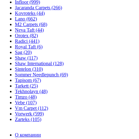
Infloor (999)
Jacaranda Carpets (266)
Kovroteks (44)
Lano (662)
M2 Carpets (68)
Neva Taft (44)
Orotex (82)
Radici (441)
Royal Taft (6)
Sag (20)
Shaw (117)
Shaw International (128)
Sintelon (310)
Sommer Needlepunch (69)
Tapisom (67)
Tarkett (25)
Tekhnolayn (48)
Timzo (48)
Vebe (107)
Vm Carpet (112)
Vorwerk (599)
Zarteks (105)
О компании