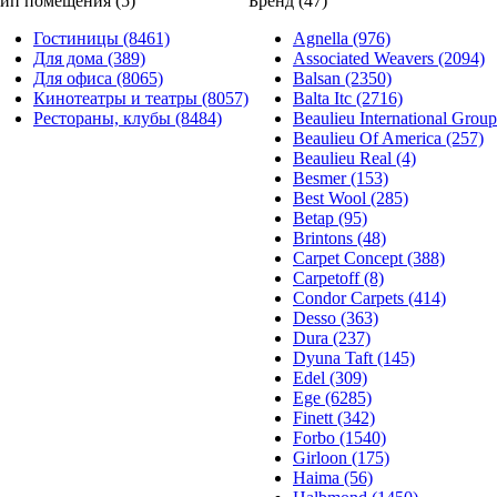
ип помещения (5)
Бренд (47)
Гостиницы (8461)
Agnella (976)
Для дома (389)
Associated Weavers (2094)
Для офиса (8065)
Balsan (2350)
Кинотеатры и театры (8057)
Balta Itc (2716)
Рестораны, клубы (8484)
Beaulieu International Group
Beaulieu Of America (257)
Beaulieu Real (4)
Besmer (153)
Best Wool (285)
Betap (95)
Brintons (48)
Carpet Concept (388)
Carpetoff (8)
Condor Carpets (414)
Desso (363)
Dura (237)
Dyuna Taft (145)
Edel (309)
Ege (6285)
Finett (342)
Forbo (1540)
Girloon (175)
Haima (56)