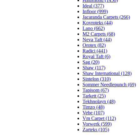
Halbmond (1450)
Ideal (377)
Infloor (999)
Jacaranda Carpets (266)
Kovroteks (44)
Lano (662)
M2 Carpets (68)
Neva Taft (44)
Orotex (82)
Radici (441)
Royal Taft (6)
Sag (20)
Shaw (117)
Shaw International (128)
Sintelon (310)
Sommer Needlepunch (69)
Tapisom (67)
Tarkett (25)
Tekhnolayn (48)
Timzo (48)
Vebe (107)
Vm Carpet (112)
Vorwerk (599)
Zarteks (105)