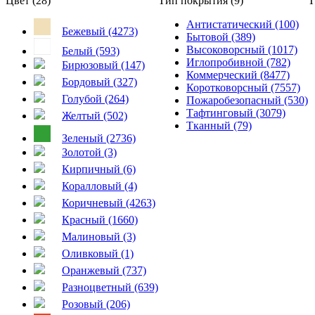
Цвет (28)
Тип покрытия (9)
Т
Антистатический (100)
Бежевый (4273)
Бытовой (389)
Высоковорсный (1017)
Белый (593)
Иглопробивной (782)
Бирюзовый (147)
Коммерческий (8477)
Бордовый (327)
Коротковорсный (7557)
Голубой (264)
Пожаробезопасный (530)
Тафтинговый (3079)
Желтый (502)
Тканный (79)
Зеленый (2736)
Золотой (3)
Кирпичный (6)
Коралловый (4)
Коричневый (4263)
Красный (1660)
Малиновый (3)
Оливковый (1)
Оранжевый (737)
Разноцветный (639)
Розовый (206)