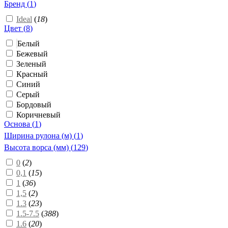
Бренд (
1
)
Ideal
(
18
)
Цвет (
8
)
Белый
Бежевый
Зеленый
Красный
Синий
Серый
Бордовый
Коричневый
Основа (
1
)
Ширина рулона (м) (
1
)
Высота ворса (мм) (
129
)
0
(
2
)
0,1
(
15
)
1
(
36
)
1,5
(
2
)
1.3
(
23
)
1.5-7.5
(
388
)
1.6
(
20
)