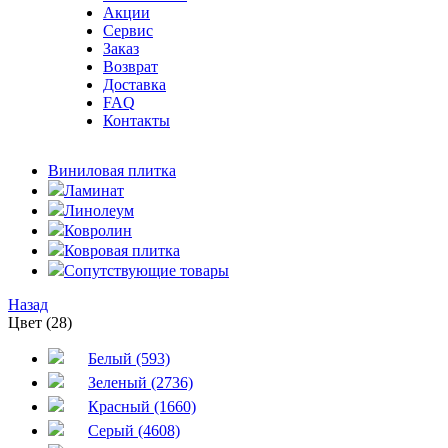
Акции
Сервис
Заказ
Возврат
Доставка
FAQ
Контакты
Виниловая плитка
Ламинат
Линолеум
Ковролин
Ковровая плитка
Сопутствующие товары
Назад
Цвет (28)
Белый (593)
Зеленый (2736)
Красный (1660)
Серый (4608)