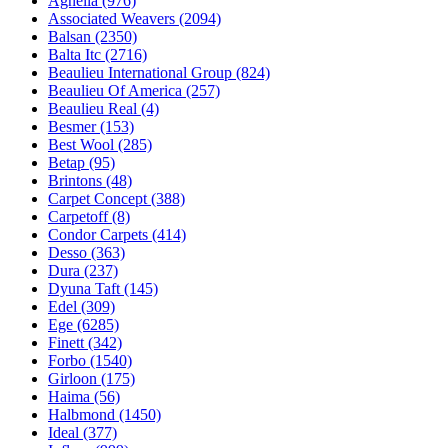
Agnella (976)
Associated Weavers (2094)
Balsan (2350)
Balta Itc (2716)
Beaulieu International Group (824)
Beaulieu Of America (257)
Beaulieu Real (4)
Besmer (153)
Best Wool (285)
Betap (95)
Brintons (48)
Carpet Concept (388)
Carpetoff (8)
Condor Carpets (414)
Desso (363)
Dura (237)
Dyuna Taft (145)
Edel (309)
Ege (6285)
Finett (342)
Forbo (1540)
Girloon (175)
Haima (56)
Halbmond (1450)
Ideal (377)