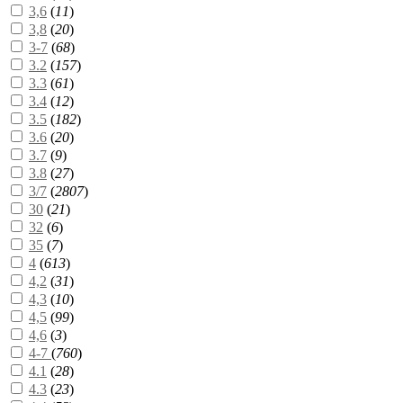
3,6
(
11
)
3,8
(
20
)
3-7
(
68
)
3.2
(
157
)
3.3
(
61
)
3.4
(
12
)
3.5
(
182
)
3.6
(
20
)
3.7
(
9
)
3.8
(
27
)
3/7
(
2807
)
30
(
21
)
32
(
6
)
35
(
7
)
4
(
613
)
4,2
(
31
)
4,3
(
10
)
4,5
(
99
)
4,6
(
3
)
4-7
(
760
)
4.1
(
28
)
4.3
(
23
)