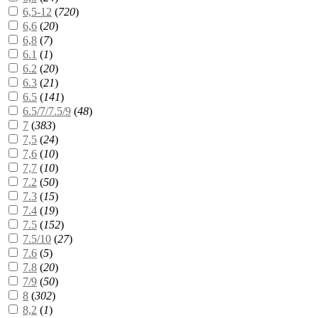
6,5-12
(
720
)
6,6
(
20
)
6,8
(
7
)
6.1
(
1
)
6.2
(
20
)
6.3
(
21
)
6.5
(
141
)
6.5/7/7.5/9
(
48
)
7
(
383
)
7,5
(
24
)
7,6
(
10
)
7,7
(
10
)
7.2
(
50
)
7.3
(
15
)
7.4
(
19
)
7.5
(
152
)
7.5/10
(
27
)
7.6
(
5
)
7.8
(
20
)
7/9
(
50
)
8
(
302
)
8,2
(
1
)