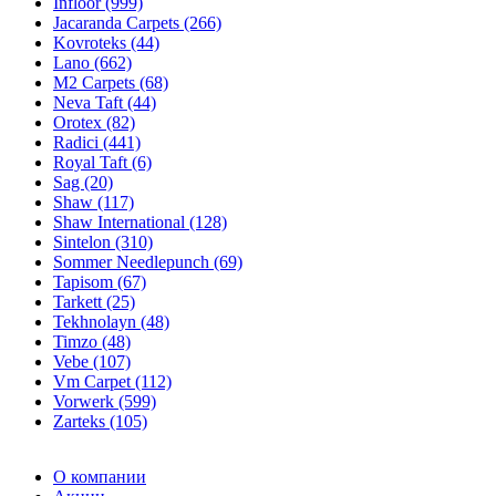
Infloor (999)
Jacaranda Carpets (266)
Kovroteks (44)
Lano (662)
M2 Carpets (68)
Neva Taft (44)
Orotex (82)
Radici (441)
Royal Taft (6)
Sag (20)
Shaw (117)
Shaw International (128)
Sintelon (310)
Sommer Needlepunch (69)
Tapisom (67)
Tarkett (25)
Tekhnolayn (48)
Timzo (48)
Vebe (107)
Vm Carpet (112)
Vorwerk (599)
Zarteks (105)
О компании