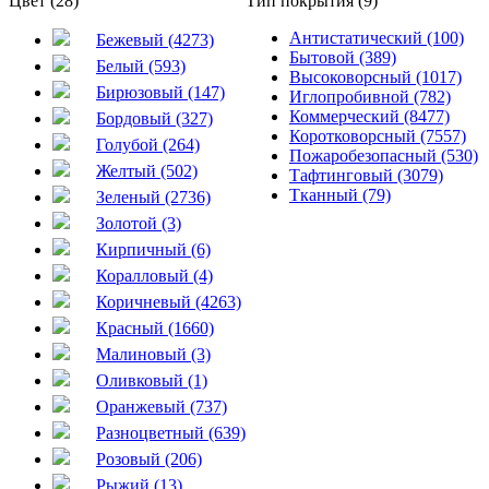
Цвет (28)
Тип покрытия (9)
Антистатический (100)
Бежевый (4273)
Бытовой (389)
Белый (593)
Высоковорсный (1017)
Бирюзовый (147)
Иглопробивной (782)
Коммерческий (8477)
Бордовый (327)
Коротковорсный (7557)
Голубой (264)
Пожаробезопасный (530)
Желтый (502)
Тафтинговый (3079)
Тканный (79)
Зеленый (2736)
Золотой (3)
Кирпичный (6)
Коралловый (4)
Коричневый (4263)
Красный (1660)
Малиновый (3)
Оливковый (1)
Оранжевый (737)
Разноцветный (639)
Розовый (206)
Рыжий (13)