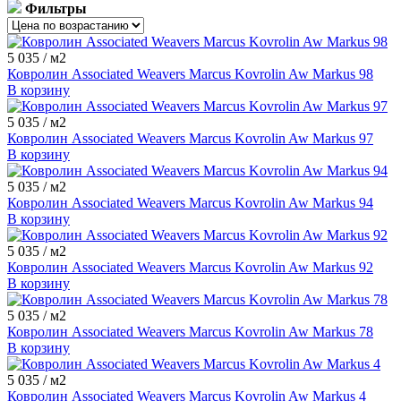
Фильтры
ковролин нева тафт
ковролин зеленый
бельгийский ковролин
ковролин для гостиниц
5 035
/ м2
красный ковролин
белый ковролин
ковролин зартекс
Ковролин Associated Weavers Marcus Kovrolin Aw Markus 98
сальса ковролин
фиолетовый ковролин
ковролин синий
В корзину
ковролин balta
ковролин sintelon
ковролин aw
5 035
/ м2
ковролин бордовый
ковролин бежевый
ковролин tarkett
Ковролин Associated Weavers Marcus Kovrolin Aw Markus 97
ковролин коричневый
негорючий ковролин
В корзину
ковролин ideal
ковролин medusa
ковролин розовый
5 035
/ м2
Ковролин Associated Weavers Marcus Kovrolin Aw Markus 94
В корзину
5 035
/ м2
Ковролин Associated Weavers Marcus Kovrolin Aw Markus 92
В корзину
5 035
/ м2
Ковролин Associated Weavers Marcus Kovrolin Aw Markus 78
В корзину
5 035
/ м2
Ковролин Associated Weavers Marcus Kovrolin Aw Markus 4