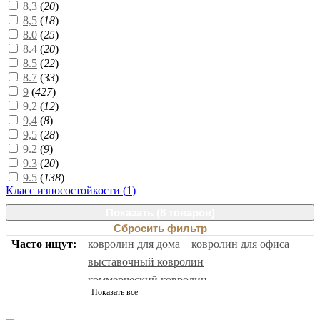
8,3
(
20
)
8,5
(
18
)
8.0
(
25
)
8.4
(
20
)
8.5
(
22
)
8.7
(
33
)
9
(
427
)
9,2
(
12
)
9,4
(
8
)
9,5
(
28
)
9.2
(
9
)
9.3
(
20
)
9.5
(
138
)
Класс износостойкости (
1
)
Показать (
8 товаров
)
Сбросить фильтр
Часто ищут:
ковролин для дома
ковролин для офиса
выставочный ковролин
коммерческий ковролин
Показать все
натуральный ковролин
ковролин черный
ковролин с высоким ворсом
ковролин серый