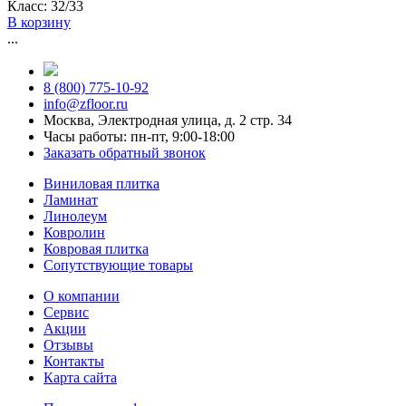
Класс:
32/33
В корзину
ковролин balta
ковролин sintelon
ковролин aw
...
ковролин бордовый
ковролин бежевый
ковролин tarkett
ковролин коричневый
негорючий ковролин
8 (800) 775-10-92
ковролин ideal
ковролин medusa
ковролин розовый
info@zfloor.ru
Москва, Электродная улица, д. 2 стр. 34
Часы работы: пн-пт, 9:00-18:00
Заказать обратный звонок
Виниловая плитка
Ламинат
Линолеум
Ковролин
Ковровая плитка
Сопутствующие товары
О компании
Сервис
Акции
Отзывы
Контакты
Карта сайта