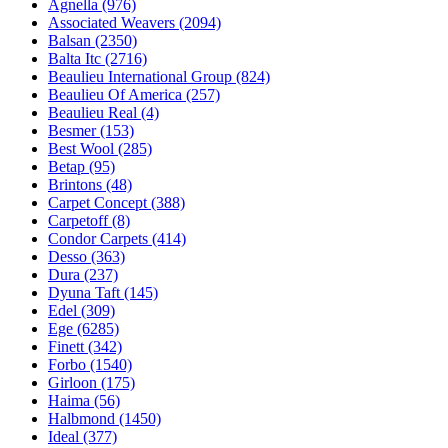
Agnella (976)
Associated Weavers (2094)
Balsan (2350)
Balta Itc (2716)
Beaulieu International Group (824)
Beaulieu Of America (257)
Beaulieu Real (4)
Besmer (153)
Best Wool (285)
Betap (95)
Brintons (48)
Carpet Concept (388)
Carpetoff (8)
Condor Carpets (414)
Desso (363)
Dura (237)
Dyuna Taft (145)
Edel (309)
Ege (6285)
Finett (342)
Forbo (1540)
Girloon (175)
Haima (56)
Halbmond (1450)
Ideal (377)