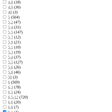
4.8
(
18
)
4.9
(
36
)
40
(
3
)
5
(
564
)
5,2
(
47
)
5,4
(
31
)
5,5
(
147
)
5,7
(
12
)
5,9
(
21
)
5.1
(
10
)
5.3
(
19
)
5.4
(
37
)
5.5
(
127
)
5.6
(
26
)
5.8
(
46
)
50
(
3
)
6
(
569
)
6,3
(
78
)
6,5
(
24
)
6,5-12
(
720
)
6,6
(
20
)
6,8
(
7
)