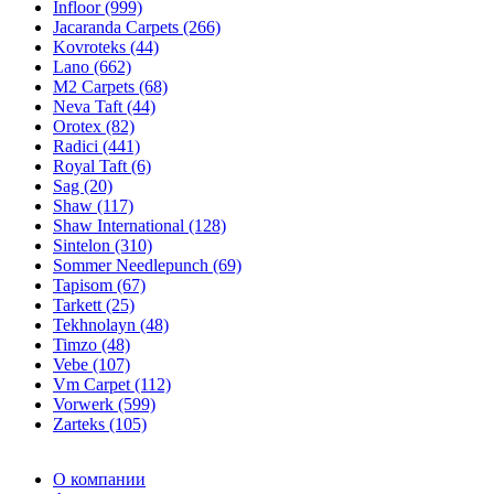
Infloor (999)
Jacaranda Carpets (266)
Kovroteks (44)
Lano (662)
M2 Carpets (68)
Neva Taft (44)
Orotex (82)
Radici (441)
Royal Taft (6)
Sag (20)
Shaw (117)
Shaw International (128)
Sintelon (310)
Sommer Needlepunch (69)
Tapisom (67)
Tarkett (25)
Tekhnolayn (48)
Timzo (48)
Vebe (107)
Vm Carpet (112)
Vorwerk (599)
Zarteks (105)
О компании