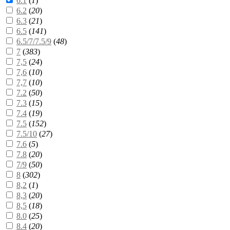
6.1
(
1
)
6.2
(
20
)
6.3
(
21
)
6.5
(
141
)
6.5/7/7.5/9
(
48
)
7
(
383
)
7,5
(
24
)
7,6
(
10
)
7,7
(
10
)
7.2
(
50
)
7.3
(
15
)
7.4
(
19
)
7.5
(
152
)
7.5/10
(
27
)
7.6
(
5
)
7.8
(
20
)
7/9
(
50
)
8
(
302
)
8,2
(
1
)
8,3
(
20
)
8,5
(
18
)
8.0
(
25
)
8.4
(
20
)