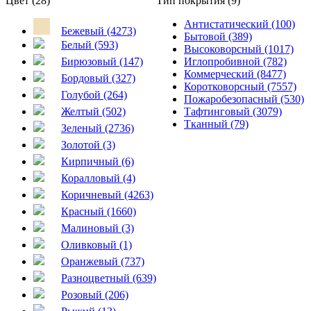
Цвет (28)
Тип покрытия (9)
Антистатический (100)
Бежевый (4273)
Бытовой (389)
Белый (593)
Высоковорсный (1017)
Бирюзовый (147)
Иглопробивной (782)
Коммерческий (8477)
Бордовый (327)
Коротковорсный (7557)
Голубой (264)
Пожаробезопасный (530)
Желтый (502)
Тафтинговый (3079)
Тканный (79)
Зеленый (2736)
Золотой (3)
Кирпичный (6)
Коралловый (4)
Коричневый (4263)
Красный (1660)
Малиновый (3)
Оливковый (1)
Оранжевый (737)
Разноцветный (639)
Розовый (206)