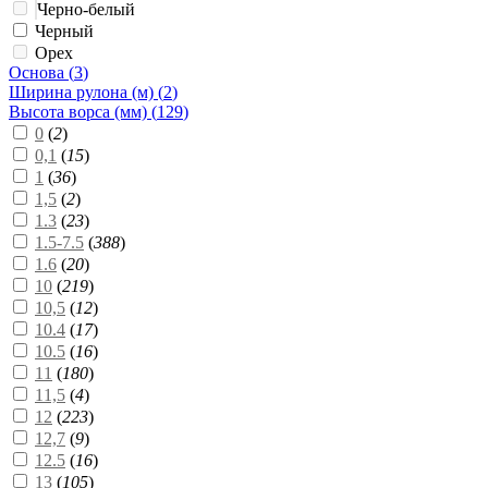
Черно-белый
Черный
Орех
Основа (
3
)
Ширина рулона (м) (
2
)
Высота ворса (мм) (
129
)
0
(
2
)
0,1
(
15
)
1
(
36
)
1,5
(
2
)
1.3
(
23
)
1.5-7.5
(
388
)
1.6
(
20
)
10
(
219
)
10,5
(
12
)
10.4
(
17
)
10.5
(
16
)
11
(
180
)
11,5
(
4
)
12
(
223
)
12,7
(
9
)
12.5
(
16
)
13
(
105
)