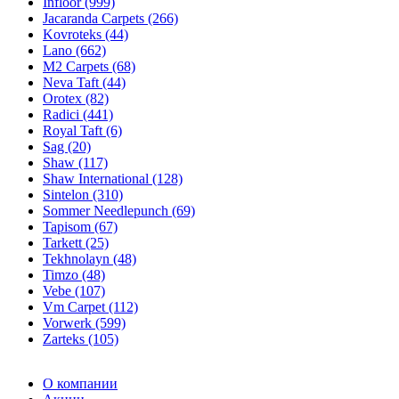
Infloor (999)
Jacaranda Carpets (266)
Kovroteks (44)
Lano (662)
M2 Carpets (68)
Neva Taft (44)
Orotex (82)
Radici (441)
Royal Taft (6)
Sag (20)
Shaw (117)
Shaw International (128)
Sintelon (310)
Sommer Needlepunch (69)
Tapisom (67)
Tarkett (25)
Tekhnolayn (48)
Timzo (48)
Vebe (107)
Vm Carpet (112)
Vorwerk (599)
Zarteks (105)
О компании