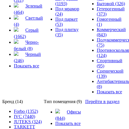
(311)
(1193)
Бытовой (326)
Зеленый
Под мрамор
Гетерогенный
(464)
(24)
(373)
Светлый
Под паркет
Гомогенный
(4)
(53)
(1)
Под плитку
Коммерческий
Серый
(35)
(843)
(1662)
Полукоммерчес
Черно-
(75)
белый (8)
Противоскольз
Черный
(124)
(246)
Спортивный
Показать все
(95)
Сценический
(139)
Антибактериал
(8)
Показать все
Бренд (14)
Тип помещения (9)
Перейти в раздел
Forbo (1352)
Офисы
IVC (7440)
(844)
JUTEKS (324)
Показать все
TARKETT