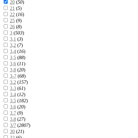
20
(
50
)
21
(
5
)
22
(
16
)
25
(
9
)
26
(
8
)
3
(
503
)
3,1
(
3
)
3,2
(
7
)
3,4
(
16
)
3,5
(
88
)
3,6
(
11
)
3,8
(
20
)
3-7
(
68
)
3.2
(
157
)
3.3
(
61
)
3.4
(
12
)
3.5
(
182
)
3.6
(
20
)
3.7
(
9
)
3.8
(
27
)
3/7
(
2807
)
30
(
21
)
32
(
6
)