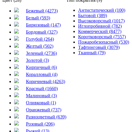
Цвет (28)
Тип покрытия (9)
Антистатический (100)
Бежевый (4273)
Бытовой (389)
Белый (593)
Высоковорсный (1017)
Бирюзовый (147)
Иглопробивной (782)
Коммерческий (8477)
Бордовый (327)
Коротковорсный (7557)
Голубой (264)
Пожаробезопасный (530)
Желтый (502)
Тафтинговый (3079)
Тканный (79)
Зеленый (2736)
Золотой (3)
Кирпичный (6)
Коралловый (4)
Коричневый (4263)
Красный (1660)
Малиновый (3)
Оливковый (1)
Оранжевый (737)
Разноцветный (639)
Розовый (206)
Рыжий (13)