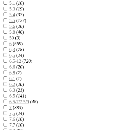
5.1
(
10
)
5.3
(
19
)
5.4
(
37
)
5.5
(
127
)
5.6
(
26
)
5.8
(
46
)
50
(
3
)
6
(
569
)
6,3
(
78
)
6,5
(
24
)
6,5-12
(
720
)
6,6
(
20
)
6,8
(
7
)
6.1
(
1
)
6.2
(
20
)
6.3
(
21
)
6.5
(
141
)
6.5/7/7.5/9
(
48
)
7
(
383
)
7,5
(
24
)
7,6
(
10
)
7,7
(
10
)