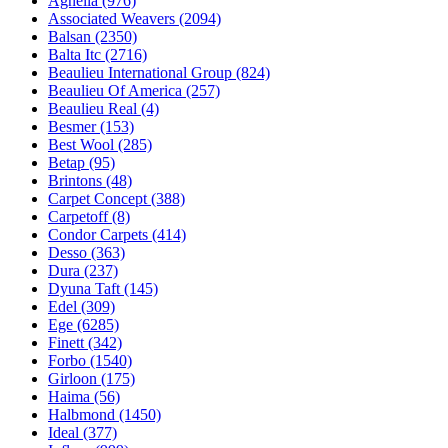
Agnella (976)
Associated Weavers (2094)
Balsan (2350)
Balta Itc (2716)
Beaulieu International Group (824)
Beaulieu Of America (257)
Beaulieu Real (4)
Besmer (153)
Best Wool (285)
Betap (95)
Brintons (48)
Carpet Concept (388)
Carpetoff (8)
Condor Carpets (414)
Desso (363)
Dura (237)
Dyuna Taft (145)
Edel (309)
Ege (6285)
Finett (342)
Forbo (1540)
Girloon (175)
Haima (56)
Halbmond (1450)
Ideal (377)