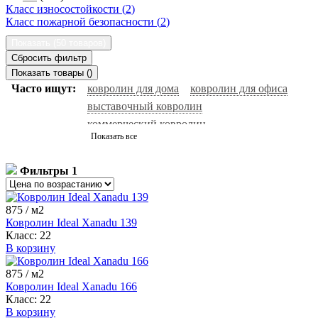
Класс износостойкости (
2
)
Класс пожарной безопасности (
2
)
Показать (
50 товаров
)
Сбросить фильтр
Показать товары (
)
Часто ищут:
ковролин для дома
ковролин для офиса
выставочный ковролин
коммерческий ковролин
Показать все
натуральный ковролин
ковролин черный
ковролин с высоким ворсом
ковролин серый
Фильтры
1
ковролин нева тафт
ковролин зеленый
бельгийский ковролин
ковролин для гостиниц
875
/ м2
красный ковролин
белый ковролин
ковролин зартекс
Ковролин Ideal Xanadu 139
сальса ковролин
фиолетовый ковролин
ковролин синий
Класс:
22
В корзину
ковролин balta
ковролин sintelon
ковролин aw
ковролин бордовый
ковролин бежевый
ковролин tarkett
875
/ м2
ковролин коричневый
негорючий ковролин
Ковролин Ideal Xanadu 166
Класс:
22
ковролин ideal
ковролин medusa
ковролин розовый
В корзину