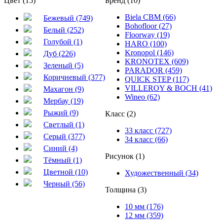
Цвет (15)
Бренд (10)
Biela CBM (66)
Бежевый (749)
Bohofloor (27)
Белый (252)
Floorway (19)
Голубой (1)
HARO (100)
Kronopol (146)
Дуб (226)
KRONOTEX (609)
Зеленый (5)
PARADOR (459)
Коричневый (377)
QUICK STEP (117)
VILLEROY & BOCH (41)
Махагон (9)
Wineo (62)
Мербау (19)
Рыжий (9)
Класс (2)
Светлый (1)
33 класс (727)
Серый (377)
34 класс (66)
Синий (4)
Рисунок (1)
Тёмный (1)
Цветной (10)
Художественный (34)
Черный (56)
Толщина (3)
10 мм (176)
12 мм (359)