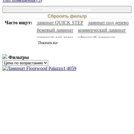
Тип помещения (
5
)
Показать (
19 товаров
)
Сбросить фильтр
Часто ищут:
ламинат QUICK STEP
ламинат под дерево
бежевый ламинат
коммерческий ламинат
ламинат для дома
офисный ламинат
Показать все
водостойкий ламинат
ламинат для гостиниц
белый ламинат
ламинат под камень
Фильтры