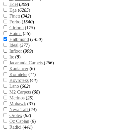
Edel
(
309
)
Ege
(
6285
)
Finett
(
342
)
Forbo
(
1540
)
Girloon
(
175
)
Haima
(
56
)
Halbmond
(
1450
)
Ideal
(
377
)
Infloor
(
999
)
Itc
(
8
)
Jacaranda Carpets
(
266
)
Kaplancer
(
6
)
Komiteks
(
11
)
Kovroteks
(
44
)
Lano
(
662
)
M2 Carpets
(
68
)
Merinos
(
25
)
Mohawk
(
33
)
Neva Taft
(
44
)
Orotex
(
82
)
Oz Caplan
(
9
)
Radici
(
441
)