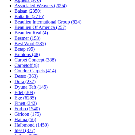
Agnella (976)
Associated Weavers (2094)
Balsan (2350)
Balta Itc (2716)
Beaulieu International Group (824)
Beaulieu Of America (257)
Beaulieu Real (4)
Besmer (153)
Best Wool (285)
Betap (95)
Brintons (48)
Carpet Concept (388)
Carpetoff (8)
Condor Carpets (414)
Desso (363)
Dura (237)
Dyuna Taft (145)
Edel (309)
Ege (6285)
Finett (342)
Forbo (1540)
Girloon (175)
Haima (56)
Halbmond (1450)
Ideal (377)