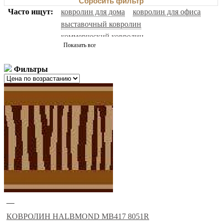
Сбросить фильтр
Часто ищут:
ковролин для дома
ковролин для офиса
выставочный ковролин
коммерческий ковролин
Показать все
натуральный ковролин
ковролин черный
ковролин с высоким ворсом
ковролин серый
Фильтры
ковролин нева тафт
ковролин зеленый
бельгийский ковролин
ковролин для гостиниц
красный ковролин
белый ковролин
ковролин зартекс
сальса ковролин
фиолетовый ковролин
ковролин синий
ковролин balta
ковролин sintelon
ковролин aw
ковролин бордовый
ковролин бежевый
ковролин tarkett
ковролин коричневый
негорючий ковролин
ковролин ideal
ковролин medusa
ковролин розовый
—
КОВРОЛИН HALBMOND MB417 8051R