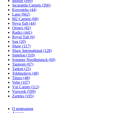
Infloor (999)
Jacaranda Carpets (266)
Kovroteks (44)
Lano (662)
M2 Carpets (68)
Neva Taft (44)
Orotex (82)
Radici (441)
Royal Taft (6)
Sag (20)
Shaw (117)
Shaw International (128)
Sintelon (310)
Sommer Needlepunch (69)
Tapisom (67)
Tarkett (25)
Tekhnolayn (48)
Timzo (48)
Vebe (107)
Vm Carpet (112)
Vorwerk (599)
Zarteks (105)
О компании