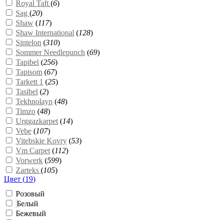
Royal Taft
(
6
)
Sag
(
20
)
Shaw
(
117
)
Shaw International
(
128
)
Sintelon
(
310
)
Sommer Needlepunch
(
69
)
Tapibel
(
256
)
Tapisom
(
67
)
Tarkett 1
(
25
)
Tasibel
(
2
)
Tekhnolayn
(
48
)
Timzo
(
48
)
Urggazkarpet
(
14
)
Vebe
(
107
)
Vitebskie Kovry
(
53
)
Vm Carpet
(
112
)
Vorwerk
(
599
)
Zarteks
(
105
)
Цвет (
19
)
Розовый
Белый
Бежевый