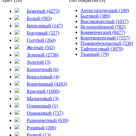
Цвет (28)
Тип покрытия (9)
Антистатический (100)
Бежевый (4273)
Бытовой (389)
Белый (593)
Высоковорсный (1017)
Бирюзовый (147)
Иглопробивной (782)
Коммерческий (8477)
Бордовый (327)
Коротковорсный (7557)
Голубой (264)
Пожаробезопасный (530)
Желтый (502)
Тафтинговый (3079)
Тканный (79)
Зеленый (2736)
Золотой (3)
Кирпичный (6)
Коралловый (4)
Коричневый (4263)
Красный (1660)
Малиновый (3)
Оливковый (1)
Оранжевый (737)
Разноцветный (639)
Розовый (206)
Рыжий (13)