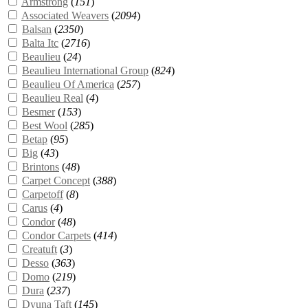
Armstrong
(
151
)
Associated Weavers
(
2094
)
Balsan
(
2350
)
Balta Itc
(
2716
)
Beaulieu
(
24
)
Beaulieu International Group
(
824
)
Beaulieu Of America
(
257
)
Beaulieu Real
(
4
)
Besmer
(
153
)
Best Wool
(
285
)
Betap
(
95
)
Big
(
43
)
Brintons
(
48
)
Carpet Concept
(
388
)
Carpetoff
(
8
)
Carus
(
4
)
Condor
(
48
)
Condor Carpets
(
414
)
Creatuft
(
3
)
Desso
(
363
)
Domo
(
219
)
Dura
(
237
)
Dyuna Taft
(
145
)