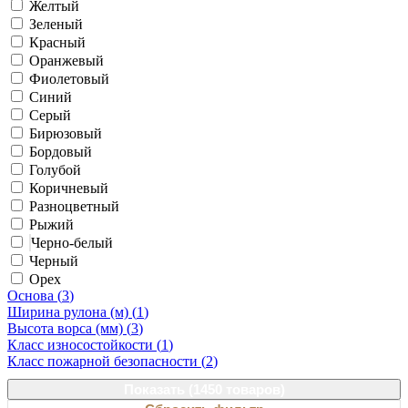
Желтый
Зеленый
Красный
Оранжевый
Фиолетовый
Синий
Серый
Бирюзовый
Бордовый
Голубой
Коричневый
Разноцветный
Рыжий
Черно-белый
Черный
Орех
Основа (
3
)
Ширина рулона (м) (
1
)
Высота ворса (мм) (
3
)
Класс износостойкости (
1
)
Класс пожарной безопасности (
2
)
Показать (
1450 товаров
)