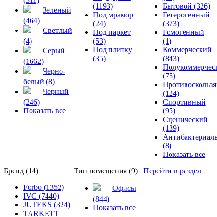
(311)
(1193)
Бытовой (326)
Зеленый
Под мрамор
Гетерогенный
(464)
(24)
(373)
Светлый
Под паркет
Гомогенный
(4)
(53)
(1)
Под плитку
Коммерческий
Серый
(35)
(843)
(1662)
Полукоммерчес
Черно-
(75)
белый (8)
Противоскольз
Черный
(124)
(246)
Спортивный
Показать все
(95)
Сценический
(139)
Антибактериал
(8)
Показать все
Бренд (14)
Тип помещения (9)
Перейти в раздел
Forbo (1352)
Офисы
IVC (7440)
(844)
JUTEKS (324)
Показать все
TARKETT