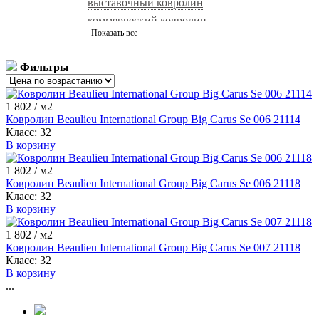
выставочный ковролин
коммерческий ковролин
Показать все
натуральный ковролин
ковролин черный
ковролин с высоким ворсом
ковролин серый
Фильтры
ковролин нева тафт
ковролин зеленый
бельгийский ковролин
ковролин для гостиниц
1 802
/ м2
красный ковролин
белый ковролин
ковролин зартекс
Ковролин Beaulieu International Group Big Carus Se 006 21114
сальса ковролин
фиолетовый ковролин
ковролин синий
Класс:
32
В корзину
ковролин balta
ковролин sintelon
ковролин aw
ковролин бордовый
ковролин бежевый
ковролин tarkett
1 802
/ м2
ковролин коричневый
негорючий ковролин
Ковролин Beaulieu International Group Big Carus Se 006 21118
Класс:
32
ковролин ideal
ковролин medusa
ковролин розовый
В корзину
1 802
/ м2
Ковролин Beaulieu International Group Big Carus Se 007 21118
Класс:
32
В корзину
...