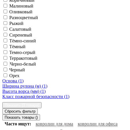
Коричневый
Малиновый
Оливковый
Разноцветный
Рыжий
Салатовый
Сиреневый
Тёмно-синий
Тёмный
Темно-серый
Терракотовый
Черно-белый
Черный
Орех
Основа (
1
)
Ширина рулона (м) (
1
)
Высота ворса (мм) (
1
)
Класс пожарной безопасности (
1
)
Показать (
3 товара
)
Сбросить фильтр
Показать товары (
)
Часто ищут:
ковролин для дома
ковролин для офиса