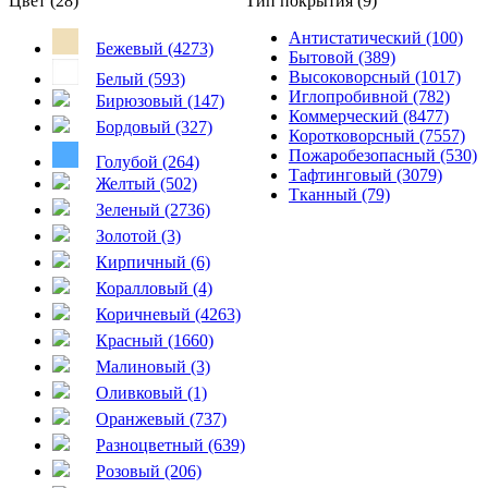
Цвет (28)
Тип покрытия (9)
Антистатический (100)
Бежевый (4273)
Бытовой (389)
Высоковорсный (1017)
Белый (593)
Иглопробивной (782)
Бирюзовый (147)
Коммерческий (8477)
Бордовый (327)
Коротковорсный (7557)
Пожаробезопасный (530)
Голубой (264)
Тафтинговый (3079)
Желтый (502)
Тканный (79)
Зеленый (2736)
Золотой (3)
Кирпичный (6)
Коралловый (4)
Коричневый (4263)
Красный (1660)
Малиновый (3)
Оливковый (1)
Оранжевый (737)
Разноцветный (639)
Розовый (206)