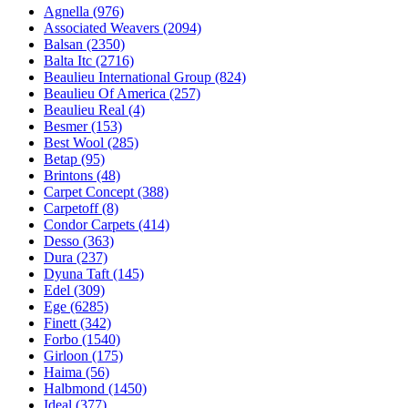
Agnella (976)
Associated Weavers (2094)
Balsan (2350)
Balta Itc (2716)
Beaulieu International Group (824)
Beaulieu Of America (257)
Beaulieu Real (4)
Besmer (153)
Best Wool (285)
Betap (95)
Brintons (48)
Carpet Concept (388)
Carpetoff (8)
Condor Carpets (414)
Desso (363)
Dura (237)
Dyuna Taft (145)
Edel (309)
Ege (6285)
Finett (342)
Forbo (1540)
Girloon (175)
Haima (56)
Halbmond (1450)
Ideal (377)