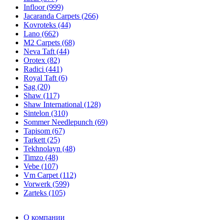
Infloor (999)
Jacaranda Carpets (266)
Kovroteks (44)
Lano (662)
M2 Carpets (68)
Neva Taft (44)
Orotex (82)
Radici (441)
Royal Taft (6)
Sag (20)
Shaw (117)
Shaw International (128)
Sintelon (310)
Sommer Needlepunch (69)
Tapisom (67)
Tarkett (25)
Tekhnolayn (48)
Timzo (48)
Vebe (107)
Vm Carpet (112)
Vorwerk (599)
Zarteks (105)
О компании