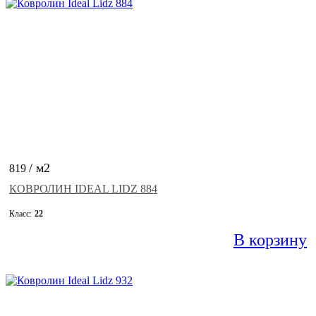
бельгийский ковролин
ковролин для гостиниц
красный ковролин
белый ковролин
ковролин зартекс
сальса ковролин
фиолетовый ковролин
ковролин синий
ковролин balta
ковролин sintelon
ковролин aw
ковролин бордовый
ковролин бежевый
ковролин tarkett
ковролин коричневый
негорючий ковролин
ковролин ideal
ковролин medusa
ковролин розовый
/ м2
819
КОВРОЛИН IDEAL LIDZ 884
Класс:
22
В корзину