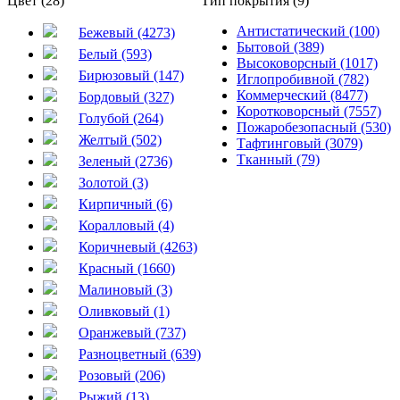
Цвет (28)
Тип покрытия (9)
Антистатический (100)
Бежевый (4273)
Бытовой (389)
Белый (593)
Высоковорсный (1017)
Бирюзовый (147)
Иглопробивной (782)
Коммерческий (8477)
Бордовый (327)
Коротковорсный (7557)
Голубой (264)
Пожаробезопасный (530)
Желтый (502)
Тафтинговый (3079)
Тканный (79)
Зеленый (2736)
Золотой (3)
Кирпичный (6)
Коралловый (4)
Коричневый (4263)
Красный (1660)
Малиновый (3)
Оливковый (1)
Оранжевый (737)
Разноцветный (639)
Розовый (206)
Рыжий (13)