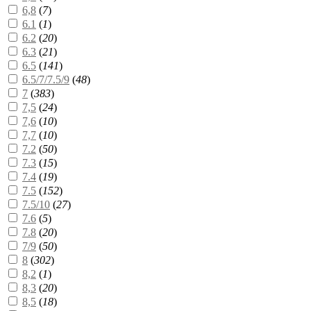
6,8
(
7
)
6.1
(
1
)
6.2
(
20
)
6.3
(
21
)
6.5
(
141
)
6.5/7/7.5/9
(
48
)
7
(
383
)
7,5
(
24
)
7,6
(
10
)
7,7
(
10
)
7.2
(
50
)
7.3
(
15
)
7.4
(
19
)
7.5
(
152
)
7.5/10
(
27
)
7.6
(
5
)
7.8
(
20
)
7/9
(
50
)
8
(
302
)
8,2
(
1
)
8,3
(
20
)
8,5
(
18
)