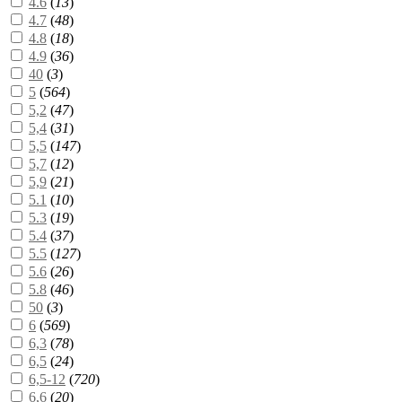
4.6
(
13
)
4.7
(
48
)
4.8
(
18
)
4.9
(
36
)
40
(
3
)
5
(
564
)
5,2
(
47
)
5,4
(
31
)
5,5
(
147
)
5,7
(
12
)
5,9
(
21
)
5.1
(
10
)
5.3
(
19
)
5.4
(
37
)
5.5
(
127
)
5.6
(
26
)
5.8
(
46
)
50
(
3
)
6
(
569
)
6,3
(
78
)
6,5
(
24
)
6,5-12
(
720
)
6,6
(
20
)