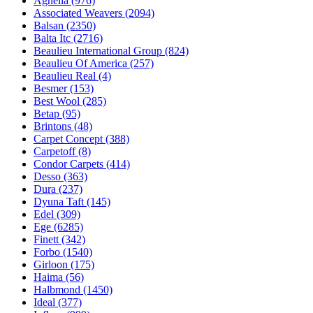
Agnella (976)
Associated Weavers (2094)
Balsan (2350)
Balta Itc (2716)
Beaulieu International Group (824)
Beaulieu Of America (257)
Beaulieu Real (4)
Besmer (153)
Best Wool (285)
Betap (95)
Brintons (48)
Carpet Concept (388)
Carpetoff (8)
Condor Carpets (414)
Desso (363)
Dura (237)
Dyuna Taft (145)
Edel (309)
Ege (6285)
Finett (342)
Forbo (1540)
Girloon (175)
Haima (56)
Halbmond (1450)
Ideal (377)