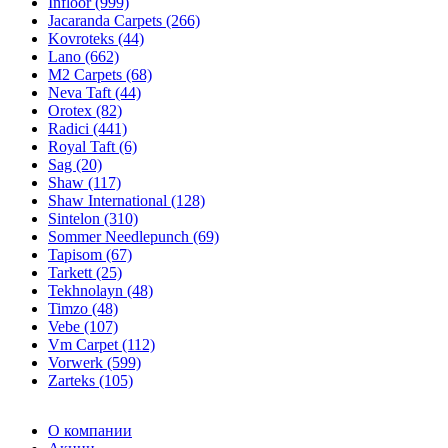
Infloor (999)
Jacaranda Carpets (266)
Kovroteks (44)
Lano (662)
M2 Carpets (68)
Neva Taft (44)
Orotex (82)
Radici (441)
Royal Taft (6)
Sag (20)
Shaw (117)
Shaw International (128)
Sintelon (310)
Sommer Needlepunch (69)
Tapisom (67)
Tarkett (25)
Tekhnolayn (48)
Timzo (48)
Vebe (107)
Vm Carpet (112)
Vorwerk (599)
Zarteks (105)
О компании