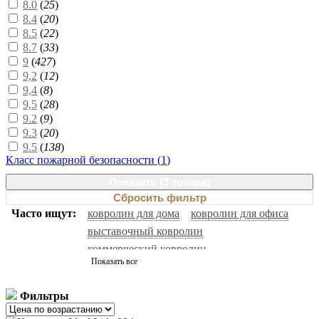
8.0
(
25
)
8.4
(
20
)
8.5
(
22
)
8.7
(
33
)
9
(
427
)
9,2
(
12
)
9,4
(
8
)
9,5
(
28
)
9.2
(
9
)
9.3
(
20
)
9.5
(
138
)
Класс пожарной безопасности (
1
)
Показать (
3 товара
)
Сбросить фильтр
Часто ищут:
ковролин для дома
ковролин для офиса
выставочный ковролин
коммерческий ковролин
Показать все
натуральный ковролин
ковролин черный
ковролин с высоким ворсом
ковролин серый
Фильтры
ковролин нева тафт
ковролин зеленый