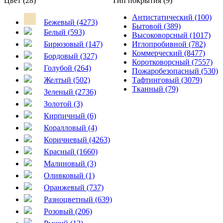
Цвет (28)
Тип покрытия (9)
Антистатический (100)
Бежевый (4273)
Бытовой (389)
Белый (593)
Высоковорсный (1017)
Бирюзовый (147)
Иглопробивной (782)
Коммерческий (8477)
Бордовый (327)
Коротковорсный (7557)
Голубой (264)
Пожаробезопасный (530)
Желтый (502)
Тафтинговый (3079)
Тканный (79)
Зеленый (2736)
Золотой (3)
Кирпичный (6)
Коралловый (4)
Коричневый (4263)
Красный (1660)
Малиновый (3)
Оливковый (1)
Оранжевый (737)
Разноцветный (639)
Розовый (206)