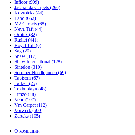
Infloor (999)
Jacaranda Carpets (266)
Kovroteks (44)
Lano (662)
M2 Carpets (68)
Neva Taft (44)
Orotex (82)
Radici (441)
Royal Taft (6)
Sag (20)
Shaw (117)
Shaw International (128)
Sintelon (310)
Sommer Needlepunch (69)
Tapisom (67)
Tarkett (25)
Tekhnolayn (48)
Timzo (48)
Vebe (107)
Vm Carpet (112)
Vorwerk (599)
Zarteks (105)
О компании