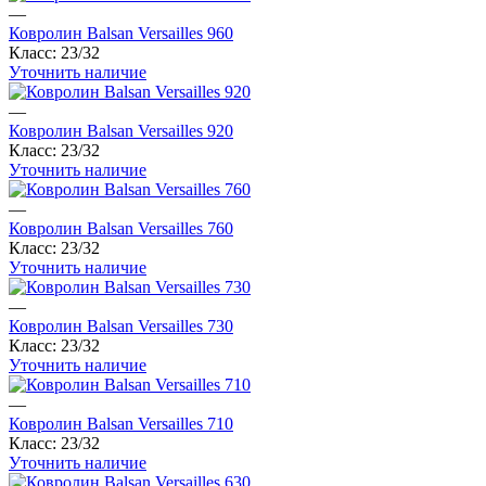
—
красный ковролин
белый ковролин
ковролин зартекс
Ковролин Balsan Versailles 960
сальса ковролин
фиолетовый ковролин
ковролин синий
Класс:
23/32
Уточнить наличие
ковролин balta
ковролин sintelon
ковролин aw
ковролин бордовый
ковролин бежевый
ковролин tarkett
—
ковролин коричневый
негорючий ковролин
Ковролин Balsan Versailles 920
Класс:
23/32
ковролин ideal
ковролин medusa
ковролин розовый
Уточнить наличие
—
Ковролин Balsan Versailles 760
Класс:
23/32
Уточнить наличие
—
Ковролин Balsan Versailles 730
Класс:
23/32
Уточнить наличие
—
Ковролин Balsan Versailles 710
Класс:
23/32
Уточнить наличие