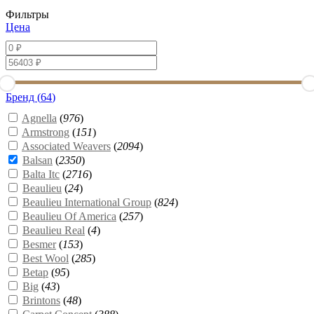
Фильтры
Цена
Бренд (
64
)
Agnella
(
976
)
Armstrong
(
151
)
Associated Weavers
(
2094
)
Balsan
(
2350
)
Balta Itc
(
2716
)
Beaulieu
(
24
)
Beaulieu International Group
(
824
)
Beaulieu Of America
(
257
)
Beaulieu Real
(
4
)
Besmer
(
153
)
Best Wool
(
285
)
Betap
(
95
)
Big
(
43
)
Brintons
(
48
)