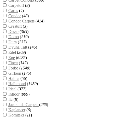
Carpet Concept
(
388
)
Carpetoff
(
8
)
Carus
(
4
)
Condor
(
48
)
Condor Carpets
(
414
)
Creatuft
(
3
)
Desso
(
363
)
Domo
(
219
)
Dura
(
237
)
Dyuna Taft
(
145
)
Edel
(
309
)
Ege
(
6285
)
Finett
(
342
)
Forbo
(
1540
)
Girloon
(
175
)
Haima
(
56
)
Halbmond
(
1450
)
Ideal
(
377
)
Infloor
(
999
)
Itc
(
8
)
Jacaranda Carpets
(
266
)
Kaplancer
(
6
)
Komiteks
(
11
)