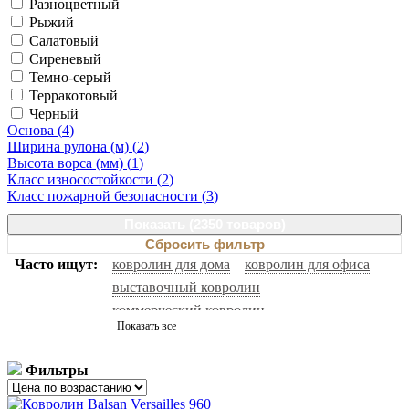
Разноцветный
Рыжий
Салатовый
Сиреневый
Темно-серый
Терракотовый
Черный
Основа (
4
)
Ширина рулона (м) (
2
)
Высота ворса (мм) (
1
)
Класс износостойкости (
2
)
Класс пожарной безопасности (
3
)
Показать (
2350 товаров
)
Сбросить фильтр
Часто ищут:
ковролин для дома
ковролин для офиса
выставочный ковролин
коммерческий ковролин
Показать все
натуральный ковролин
ковролин черный
ковролин с высоким ворсом
ковролин серый
Фильтры
ковролин нева тафт
ковролин зеленый
бельгийский ковролин
ковролин для гостиниц