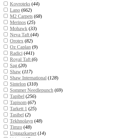
Kovroteks
(
44
)
Lano
(
662
)
M2 Carpets
(
68
)
Merinos
(
25
)
Mohawk
(
33
)
Neva Taft
(
44
)
Orotex
(
82
)
Oz Caplan
(
9
)
Radici
(
441
)
Royal Taft
(
6
)
Sag
(
20
)
Shaw
(
117
)
Shaw International
(
128
)
Sintelon
(
310
)
Sommer Needlepunch
(
69
)
Tapibel
(
256
)
Tapisom
(
67
)
Tarkett 1
(
25
)
Tasibel
(
2
)
Tekhnolayn
(
48
)
Timzo
(
48
)
Urggazkarpet
(
14
)