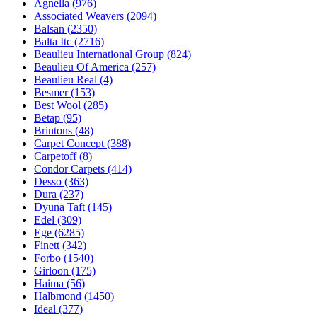
Agnella (976)
Associated Weavers (2094)
Balsan (2350)
Balta Itc (2716)
Beaulieu International Group (824)
Beaulieu Of America (257)
Beaulieu Real (4)
Besmer (153)
Best Wool (285)
Betap (95)
Brintons (48)
Carpet Concept (388)
Carpetoff (8)
Condor Carpets (414)
Desso (363)
Dura (237)
Dyuna Taft (145)
Edel (309)
Ege (6285)
Finett (342)
Forbo (1540)
Girloon (175)
Haima (56)
Halbmond (1450)
Ideal (377)