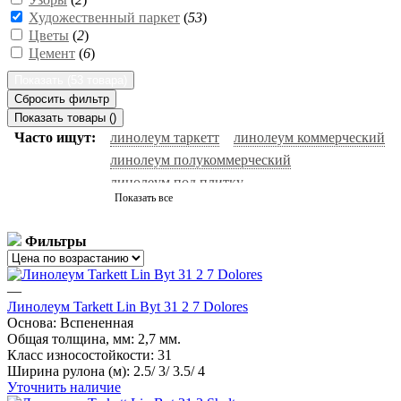
Художественный паркет
(
53
)
Цветы
(
2
)
Цемент
(
6
)
Показать (
53 товара
)
Сбросить фильтр
Показать товары (
)
Часто ищут:
линолеум таркетт
линолеум коммерческий
линолеум полукоммерческий
линолеум под плитку
Показать все
гомогенный линолеум
линолеум под ламинат
антистатический линолеум
спортивный линолеум
Фильтры
черный линолеум
белый линолеум
натуральный линолеум
линолеум бытовой
—
линолеум forbo
серый линолеум
линолеум под паркет
Линолеум Tarkett Lin Byt 31 2 7 Dolores
гетерогенный линолеум
линолеум ютекс
Основа:
Вспененная
Общая толщина, мм:
линолеум под дерево
2,7 мм.
линолеум ivc
Класс износостойкости:
31
линолеум таркетт идиллия нова
линолеум 32 класс
Ширина рулона (м):
2.5/ 3/ 3.5/ 4
сценический линолеум
линолеум акцент про
Уточнить наличие