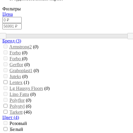
Фильтры
Цена
Бренд (
3
)
Armstrong2
(
0
)
Forbo
(
0
)
Forbo
(
0
)
Gerflor
(
0
)
Graboplast1
(
0
)
Juteks
(
0
)
Lentex
(
1
)
Lg Hausys Floors
(
0
)
Lino Fatra
(
0
)
Polyflor
(
0
)
Polystyl
(
6
)
Tarkett
(
46
)
Цвет (
4
)
Розовый
Белый