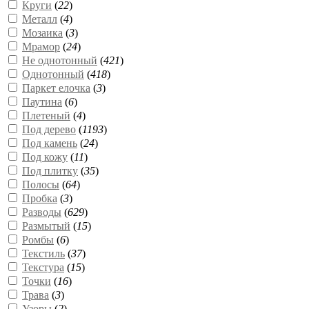
Круги
(
22
)
Металл
(
4
)
Мозаика
(
3
)
Мрамор
(
24
)
Не однотонный
(
421
)
Однотонный
(
418
)
Паркет елочка
(
3
)
Паутина
(
6
)
Плетеный
(
4
)
Под дерево
(
1193
)
Под камень
(
24
)
Под кожу
(
11
)
Под плитку
(
35
)
Полосы
(
64
)
Пробка
(
3
)
Разводы
(
629
)
Размытый
(
15
)
Ромбы
(
6
)
Текстиль
(
37
)
Текстура
(
15
)
Точки
(
16
)
Трава
(
3
)
Узоры
(
2
)