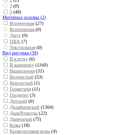
3
(
0
)
5
(
48
)
Материал основы (
2
)
Вспененная
(
27
)
Вспенненая
(
0
)
Джут
(
0
)
ПВХ
(
7
)
Текстильная
(
0
)
Вид рисунка (
39
)
В клетку
(
6
)
В крапинку
(
1160
)
Вкрапления
(
31
)
Волнистый
(
53
)
Ворсистый
(
1
)
Геометрия
(
11
)
Градиент
(
3
)
Детский
(
6
)
Дизайнерский
(
1364
)
Дым/Разводы
(
22
)
Дымчатый
(
75
)
Кожа
(
18
)
Крокодиловая кожа
(
4
)