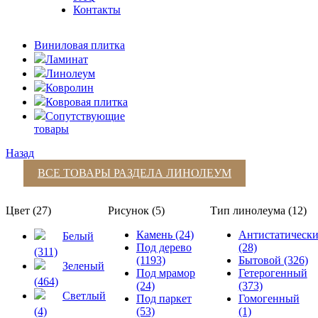
Контакты
Виниловая плитка
Ламинат
Линолеум
Ковролин
Ковровая плитка
Сопутствующие
товары
Назад
ВСЕ ТОВАРЫ РАЗДЕЛА
ЛИНОЛЕУМ
Цвет (27)
Рисунок (5)
Тип линолеума (12)
Камень (24)
Антистатическ
Белый
Под дерево
(28)
(311)
(1193)
Бытовой (326)
Зеленый
Под мрамор
Гетерогенный
(464)
(24)
(373)
Светлый
Под паркет
Гомогенный
(4)
(53)
(1)