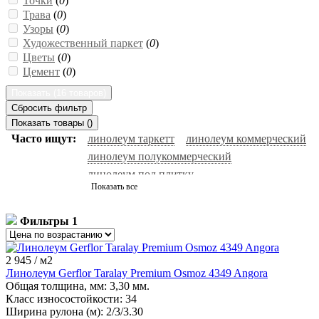
Точки
(
0
)
Трава
(
0
)
Узоры
(
0
)
Художественный паркет
(
0
)
Цветы
(
0
)
Цемент
(
0
)
Показать (
16 товаров
)
Сбросить фильтр
Показать товары (
)
Часто ищут:
линолеум таркетт
линолеум коммерческий
линолеум полукоммерческий
линолеум под плитку
Показать все
гомогенный линолеум
линолеум под ламинат
антистатический линолеум
спортивный линолеум
Фильтры
1
черный линолеум
белый линолеум
натуральный линолеум
линолеум бытовой
2 945
/ м2
линолеум forbo
серый линолеум
линолеум под паркет
Линолеум Gerflor Taralay Premium Osmoz 4349 Angora
гетерогенный линолеум
линолеум ютекс
Общая толщина, мм:
3,30 мм.
Класс износостойкости:
линолеум под дерево
34
линолеум ivc
Ширина рулона (м):
2/3/3.30
линолеум таркетт идиллия нова
линолеум 32 класс