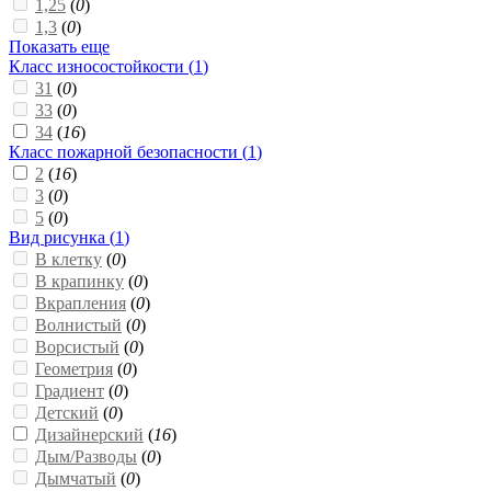
1,25
(
0
)
1,3
(
0
)
Показать еще
Класс износостойкости (
1
)
31
(
0
)
33
(
0
)
34
(
16
)
Класс пожарной безопасности (
1
)
2
(
16
)
3
(
0
)
5
(
0
)
Вид рисунка (
1
)
В клетку
(
0
)
В крапинку
(
0
)
Вкрапления
(
0
)
Волнистый
(
0
)
Ворсистый
(
0
)
Геометрия
(
0
)
Градиент
(
0
)
Детский
(
0
)
Дизайнерский
(
16
)
Дым/Разводы
(
0
)
Дымчатый
(
0
)