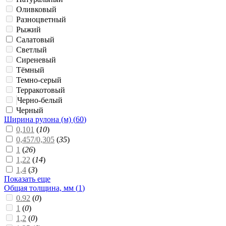
Оливковый
Разноцветный
Рыжий
Салатовый
Светлый
Сиреневый
Тёмный
Темно-серый
Терракотовый
Черно-белый
Черный
Ширина рулона (м) (
60
)
0,101
(
10
)
0,457/0,305
(
35
)
1
(
26
)
1,22
(
14
)
1,4
(
3
)
Показать еще
Общая толщина, мм (
1
)
0.92
(
0
)
1
(
0
)
1,2
(
0
)