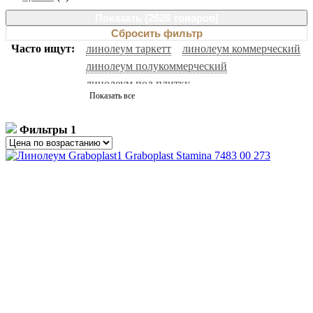
Показать (
2628 товаров
)
Сбросить фильтр
Часто ищут:
линолеум таркетт
линолеум коммерческий
линолеум полукоммерческий
линолеум под плитку
Показать все
гомогенный линолеум
линолеум под ламинат
антистатический линолеум
спортивный линолеум
Фильтры
1
черный линолеум
белый линолеум
натуральный линолеум
линолеум бытовой
линолеум forbo
серый линолеум
линолеум под паркет
гетерогенный линолеум
линолеум ютекс
линолеум под дерево
линолеум ivc
линолеум таркетт идиллия нова
линолеум 32 класс
сценический линолеум
линолеум акцент про
линолеум 33 класс
токопроводящий линолеум