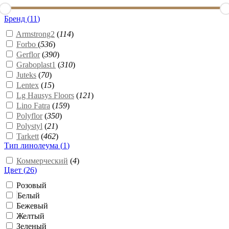
Бренд (
11
)
Armstrong2
(
114
)
Forbo
(
536
)
Gerflor
(
390
)
Graboplast1
(
310
)
Juteks
(
70
)
Lentex
(
15
)
Lg Hausys Floors
(
121
)
Lino Fatra
(
159
)
Polyflor
(
350
)
Polystyl
(
21
)
Tarkett
(
462
)
Тип линолеума (
1
)
Коммерческий
(
4
)
Цвет (
26
)
Розовый
Белый
Бежевый
Желтый
Зеленый