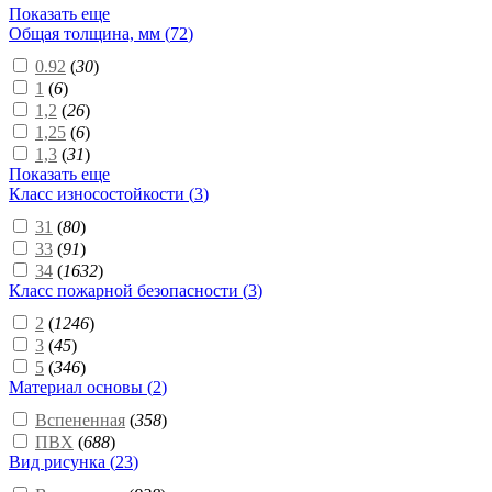
Показать еще
Общая толщина, мм (
72
)
0.92
(
30
)
1
(
6
)
1,2
(
26
)
1,25
(
6
)
1,3
(
31
)
Показать еще
Класс износостойкости (
3
)
31
(
80
)
33
(
91
)
34
(
1632
)
Класс пожарной безопасности (
3
)
2
(
1246
)
3
(
45
)
5
(
346
)
Материал основы (
2
)
Вспененная
(
358
)
ПВХ
(
688
)
Вид рисунка (
23
)