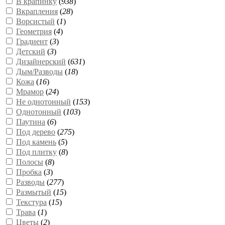
В крапинку
(
938
)
Вкрапления
(
28
)
Ворсистый
(
1
)
Геометрия
(
4
)
Градиент
(
3
)
Детский
(
3
)
Дизайнерский
(
631
)
Дым/Разводы
(
18
)
Кожа
(
16
)
Мрамор
(
24
)
Не однотонный
(
153
)
Однотонный
(
103
)
Паутина
(
6
)
Под дерево
(
275
)
Под камень
(
5
)
Под плитку
(
8
)
Полосы
(
8
)
Пробка
(
3
)
Разводы
(
277
)
Размытый
(
15
)
Текстура
(
15
)
Трава
(
1
)
Цветы
(
2
)