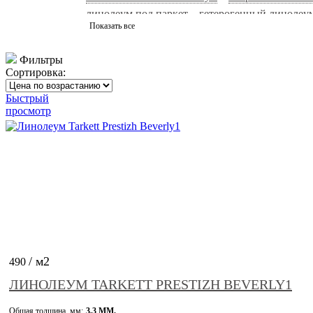
линолеум под паркет
гетерогенный линолеу
Показать все
сценический линолеум
линолеум акцент про
линолеум 33 
Фильтры
Сортировка:
Быстрый
просмотр
/ м2
490
ЛИНОЛЕУМ TARKETT PRESTIZH BEVERLY1
Общая толщина, мм:
3,3 ММ.