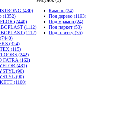
Рисунок (5)
STRONG (430)
Камень (24)
o (1352)
Под дерево (1193)
FLOR (7440)
Под мрамор (24)
BOPLAST (1112)
Под паркет (53)
BOPLAST (1112)
Под плитку (35)
(7440)
KS (324)
TEX (115)
FLOORS (242)
 FATRA (162)
YFLOR (481)
YSTYL (90)
YSTYL (90)
KETT (1100)