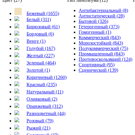
Цвет (27)
Тип линолеума (12)
Т
Антибактериальный (8)
Бежевый (1655)
Антистатический (28)
Белый (311)
Бытовой (326)
Бирюзовый (61)
Гетерогенный (373)
Гомогенный (1)
Бордовый (6)
Коммерческий (843)
Венге (1)
Морозостойкий (843)
Голубой (167)
Полукоммерческий (75)
Промышленный (843)
Желтый (227)
Противоскользящий (124)
Зеленый (464)
Спортивный (95)
Золотой (1)
Сценический (139)
Коричневый (1260)
Красный (235)
Натуральный (11)
Оливковый (2)
Оранжевый (312)
Разноцветный (44)
Розовый (79)
Рыжий (21)