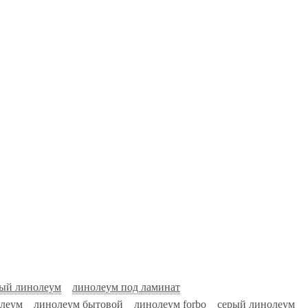
ый линолеум
линолеум под ламинат
олеум
линолеум бытовой
линолеум forbo
серый линолеум