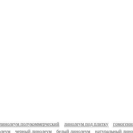
линолеум полукоммерческий
линолеум под плитку
гомогенн
олеум
черный линолеум
белый линолеум
натуральный лин