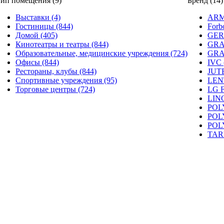
ип помещения (9)
Бренд (14)
Выставки (4)
ARM
Гостиницы (844)
Forb
Домой (405)
GER
Кинотеатры и театры (844)
GRA
Образовательные, медицинские учреждения (724)
GRA
Офисы (844)
IVC 
Рестораны, клубы (844)
JUTE
Спортивные учреждения (95)
LEN
Торговые центры (724)
LG 
LINO
POL
POL
POL
TAR