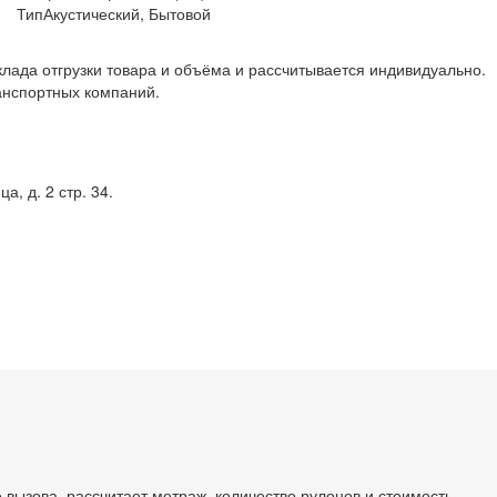
Тип
Акустический, Бытовой
клада отгрузки товара и объёма и рассчитывается индивидуально.
анспортных компаний.
, д. 2 стр. 34.
 вызова, рассчитает метраж, количество рулонов и стоимость