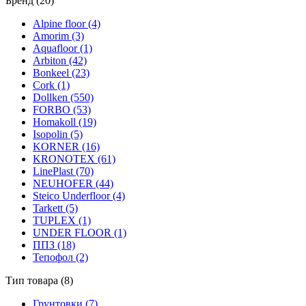
Бренд (20)
Alpine floor (4)
Amorim (3)
Aquafloor (1)
Arbiton (42)
Bonkeel (23)
Cork (1)
Dollken (550)
FORBO (53)
Homakoll (19)
Isopolin (5)
KORNER (16)
KRONOTEX (61)
LinePlast (70)
NEUHOFER (44)
Steico Underfloor (4)
Tarkett (5)
TUPLEX (1)
UNDER FLOOR (1)
ППЗ (18)
Тепофол (2)
Тип товара (8)
Грунтовки (7)