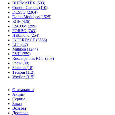
BURMATEX (593)
Condor Carpets (110)
DESSO (2364)
Domo Modulyss (1525)
EGE (426)
ESCOM (299)
FORBO (743)
Halbmond (254)
INTERFACE (3566)
LCT (47)
Milliken (1244)
PVH (259)
Ruscarpettiles RCT (263)
Shaw (49)
Sintelon (18)
Tecsom (112)
Voxflor (315)
О компании
Акции
Сервис
Заказ
Возврат
Доставка