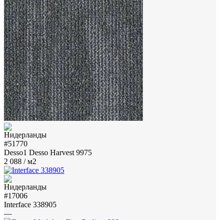
#51770
Desso1 Desso Harvest 9975
2 088
/ м2
#17006
Interface 338905
—