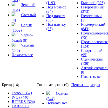
(1193)
Бытовой (326)
Зеленый
Под мрамор
Гетерогенный
(464)
(24)
(373)
Светлый
Под паркет
Гомогенный
(4)
(53)
(1)
Под плитку
Коммерческий
Серый
(35)
(843)
(1662)
Полукоммерчес
Черно-
(75)
белый (8)
Противоскольз
Черный
(124)
(246)
Спортивный
Показать все
(95)
Сценический
(139)
Антибактериал
(8)
Показать все
Бренд (14)
Тип помещения (9)
Перейти в раздел
Forbo (1352)
Офисы
IVC (7440)
(844)
JUTEKS (324)
Показать все
TARKETT