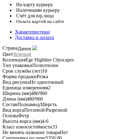
На карту курьеру
Наличными курьеру
Счёт для юр.лица
Оплата картой на сайте
Характеристики
Доставка и оплата
Страна
Дания
Цвет
Зеленый
Коллекция
Ege Highline Cityscapes
Тип упаковки
Полиэтилен
Срок службы (лет)
10
Форма продажи
Резка
Вид рисунка
Не однотонный
Единица измерения
м2
Ширина (мм)
480/960
Длина (мм)
480/960
Состав
Полиамид/Шерсть
Вид ворса
Петлевой/Разрезной
Основа
Фетр
Высота ворса (мм)
4-6
Класс износостойкости
33
Не менять название товара
Нет
Сортировка по цене
5350.00