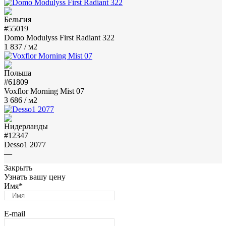
#55019
Domo Modulyss First Radiant 322
1 837
/ м2
#61809
Voxflor Morning Mist 07
3 686
/ м2
#12347
Desso1 2077
—
Закрыть
Узнать вашу цену
Имя
*
E-mail