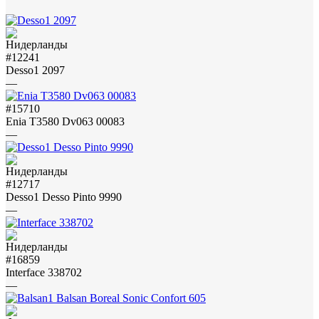
#12241
Desso1 2097
—
#15710
Enia T3580 Dv063 00083
—
#12717
Desso1 Desso Pinto 9990
—
#16859
Interface 338702
—