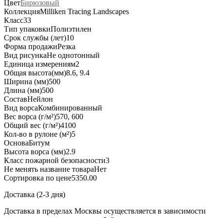
Цвет
Бирюзовый
Коллекция
Milliken Tracing Landscapes
Класс
33
Тип упаковки
Полиэтилен
Срок службы (лет)
10
Форма продажи
Резка
Вид рисунка
Не однотонный
Единица измерения
м2
Общая высота(мм)
8.6, 9.4
Ширина (мм)
500
Длина (мм)
500
Состав
Нейлон
Вид ворса
Комбинированный
Вес ворса (г/м²)
570, 600
Общий вес (г/м²)
4100
Кол-во в рулоне (м²)
5
Основа
Битум
Высота ворса (мм)
2.9
Класс пожарной безопасности
3
Не менять название товара
Нет
Сортировка по цене
5350.00
Доставка (2-3 дня)
Доставка в пределах Москвы осуществляется в зависимости