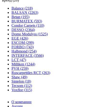
Бренд (20)
Balance (218)
BALSAN (2263)
Betap (195)
BURMATEX (593)
Condor Carpets (110)
DESSO (2364)
Domo Modulyss (1525)
EGE (426)
ESCOM (299)
FORBO (743)
Halbmond (254)
INTERFACE (3566)
LCT (47)
Milliken (1244)
PVH (259)
Ruscarpettiles RCT (263)
Shaw (49)
Sintelon (18)
Tecsom (112)
Voxflor (315)
О компании
Акции