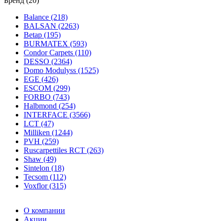
Бренд (20)
Balance (218)
BALSAN (2263)
Betap (195)
BURMATEX (593)
Condor Carpets (110)
DESSO (2364)
Domo Modulyss (1525)
EGE (426)
ESCOM (299)
FORBO (743)
Halbmond (254)
INTERFACE (3566)
LCT (47)
Milliken (1244)
PVH (259)
Ruscarpettiles RCT (263)
Shaw (49)
Sintelon (18)
Tecsom (112)
Voxflor (315)
О компании
Акции