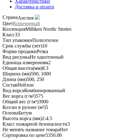
Характеристики
Доставка и оплата
Страна
Англия
Цвет
Коричневый
Коллекция
Milliken Nordic Stories
Класс
33
Тип упаковки
Полиэтилен
Срок службы (лет)
10
Форма продажи
Резка
Вид рисунка
Не однотонный
Единица измерения
м2
Общая высота(мм)
8.3
Ширина (мм)
500, 1000
Длина (мм)
500, 250
Состав
Нейлон
Вид ворса
Комбинированный
Вес ворса (г/м²)
575
Общий вес (г/м²)
3900
Кол-во в рулоне (м²)
5
Основа
Битум
Высота ворса (мм)
2-4.5
Класс пожарной безопасности
3
Не менять название товара
Нет
Сортировка по цене
5350.00