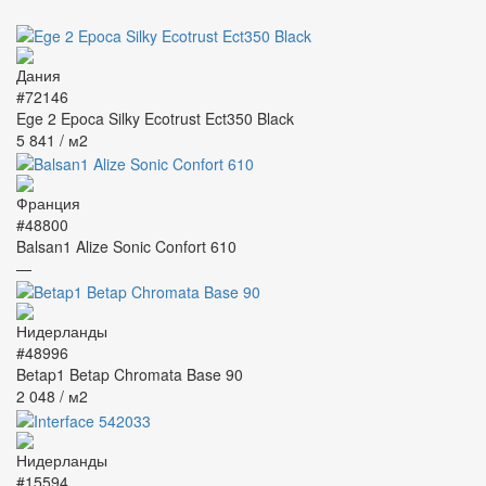
#72146
Ege 2 Epoca Silky Ecotrust Ect350 Black
5 841
/ м2
#48800
Balsan1 Alize Sonic Confort 610
—
#48996
Betap1 Betap Chromata Base 90
2 048
/ м2
#15594