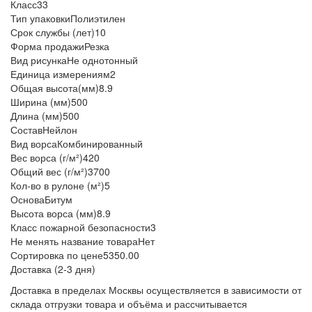
Класс
33
Тип упаковки
Полиэтилен
Срок службы (лет)
10
Форма продажи
Резка
Вид рисунка
Не однотонный
Единица измерения
м2
Общая высота(мм)
8.9
Ширина (мм)
500
Длина (мм)
500
Состав
Нейлон
Вид ворса
Комбинированный
Вес ворса (г/м²)
420
Общий вес (г/м²)
3700
Кол-во в рулоне (м²)
5
Основа
Битум
Высота ворса (мм)
8.9
Класс пожарной безопасности
3
Не менять название товара
Нет
Сортировка по цене
5350.00
Доставка (2-3 дня)
Доставка в пределах Москвы осуществляется в зависимости от
склада отгрузки товара и объёма и рассчитывается