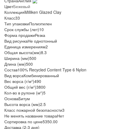
Страна
Англия
Цвет
Бежевый
Коллекция
Milliken Glazed Clay
Класс
33
Тип упаковки
Полиэтилен
Срок службы (лет)
10
Форма продажи
Резка
Вид рисунка
Не однотонный
Единица измерения
м2
Общая высота(мм)
8.3
Ширина (мм)
500
Длина (мм)
500
Состав
100% Recycled Content Type 6 Nylon
Вид ворса
Комбинированный
Вес ворса (г/м²)
490
Общий вес (г/м²)
3800
Кол-во в рулоне (м²)
5
Основа
Битум
Высота ворса (мм)
2.5
Класс пожарной безопасности
3
Не менять название товара
Нет
Сортировка по цене
5350.00
Доставка (2-3 дня)