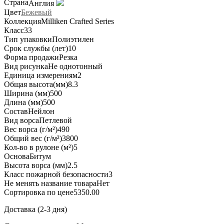
Страна
Англия
Цвет
Бежевый
Коллекция
Milliken Crafted Series
Класс
33
Тип упаковки
Полиэтилен
Срок службы (лет)
10
Форма продажи
Резка
Вид рисунка
Не однотонный
Единица измерения
м2
Общая высота(мм)
8.3
Ширина (мм)
500
Длина (мм)
500
Состав
Нейлон
Вид ворса
Петлевой
Вес ворса (г/м²)
490
Общий вес (г/м²)
3800
Кол-во в рулоне (м²)
5
Основа
Битум
Высота ворса (мм)
2.5
Класс пожарной безопасности
3
Не менять название товара
Нет
Сортировка по цене
5350.00
Доставка (2-3 дня)