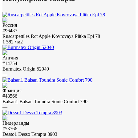
#96487
Ruscarpettiles Rct Apple Kovrovaya Plitka Epl 78
1 582
/ м2
#14754
Burmatex Origin 52040
—
#48566
Balsan1 Balsan Toundra Sonic Confort 790
—
#53766
Desso1 Desso Tempra 8903