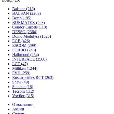
Бренд (20)
Balance (218)
BALSAN (2263)
Betap (195)
BURMATEX (593)
Condor Carpets (110)
DESSO (2364)
Domo Modulyss (1525)
EGE (426)
ESCOM (299)
FORBO (743)
Halbmond (254)
INTERFACE (3566)
LCT (47)
Milliken (1244)
PVH (259)
Ruscarpettiles RCT (263)
Shaw (49)
Sintelon (18)
Tecsom (112)
Voxflor (315)
О компании
Акции
Сервис