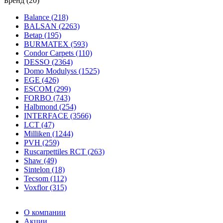
Бренд (20)
Balance (218)
BALSAN (2263)
Betap (195)
BURMATEX (593)
Condor Carpets (110)
DESSO (2364)
Domo Modulyss (1525)
EGE (426)
ESCOM (299)
FORBO (743)
Halbmond (254)
INTERFACE (3566)
LCT (47)
Milliken (1244)
PVH (259)
Ruscarpettiles RCT (263)
Shaw (49)
Sintelon (18)
Tecsom (112)
Voxflor (315)
О компании
Акции