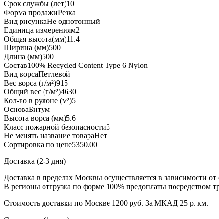
Срок службы (лет)
10
Форма продажи
Резка
Вид рисунка
Не однотонный
Единица измерения
м2
Общая высота(мм)
11.4
Ширина (мм)
500
Длина (мм)
500
Состав
100% Recycled Content Type 6 Nylon
Вид ворса
Петлевой
Вес ворса (г/м²)
915
Общий вес (г/м²)
4630
Кол-во в рулоне (м²)
5
Основа
Битум
Высота ворса (мм)
5.6
Класс пожарной безопасности
3
Не менять название товара
Нет
Сортировка по цене
5350.00
Доставка (2-3 дня)
Доставка в пределах Москвы осуществляется в зависимости от 
В регионы отгрузка по форме 100% предоплаты посредством т
Стоимость доставки по Москве 1200 руб. За МКАД 25 р. км.