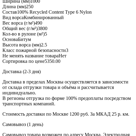
Ширина (мм)
1000
Длина (мм)
250
Состав
100% Recycled Content Type 6 Nylon
Вид ворса
Комбинированный
Вес ворса (г/м²)
490
Общий вес (г/м²)
3800
Кол-во в рулоне (м²)
5
Основа
Битум
Высота ворса (мм)
2.5
Класс пожарной безопасности
3
Не менять название товара
Нет
Сортировка по цене
5350.00
Доставка (2-3 дня)
Доставка в пределах Москвы осуществляется в зависимости
от склада отгрузки товара и объёма и рассчитывается
индивидуально.
В регионы отгрузка по форме 100% предоплаты посредством
транспортных компаний.
Стоимость доставки по Москве 1200 руб. За МКАД 25 р. км.
Самовывоз (1 день)
Самовывоз товара возможен по адресу Москва, Электродная