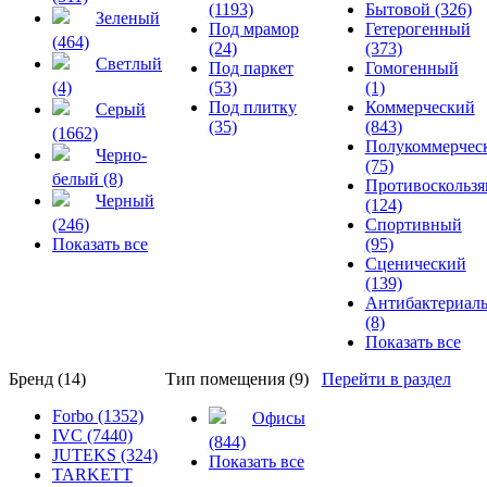
(1193)
Бытовой (326)
Зеленый
Под мрамор
Гетерогенный
(464)
(24)
(373)
Светлый
Под паркет
Гомогенный
(4)
(53)
(1)
Под плитку
Коммерческий
Серый
(35)
(843)
(1662)
Полукоммерчес
Черно-
(75)
белый (8)
Противоскольз
Черный
(124)
(246)
Спортивный
Показать все
(95)
Сценический
(139)
Антибактериал
(8)
Показать все
Бренд (14)
Тип помещения (9)
Перейти в раздел
Forbo (1352)
Офисы
IVC (7440)
(844)
JUTEKS (324)
Показать все
TARKETT