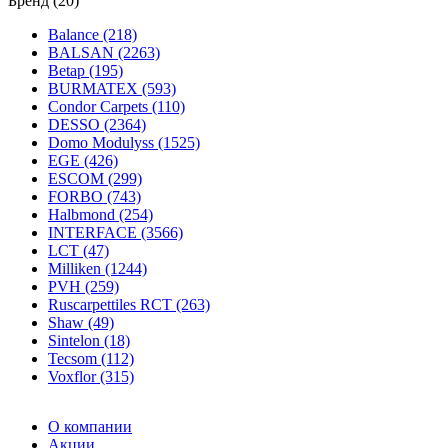
Бренд (20)
Balance (218)
BALSAN (2263)
Betap (195)
BURMATEX (593)
Condor Carpets (110)
DESSO (2364)
Domo Modulyss (1525)
EGE (426)
ESCOM (299)
FORBO (743)
Halbmond (254)
INTERFACE (3566)
LCT (47)
Milliken (1244)
PVH (259)
Ruscarpettiles RCT (263)
Shaw (49)
Sintelon (18)
Tecsom (112)
Voxflor (315)
О компании
Акции