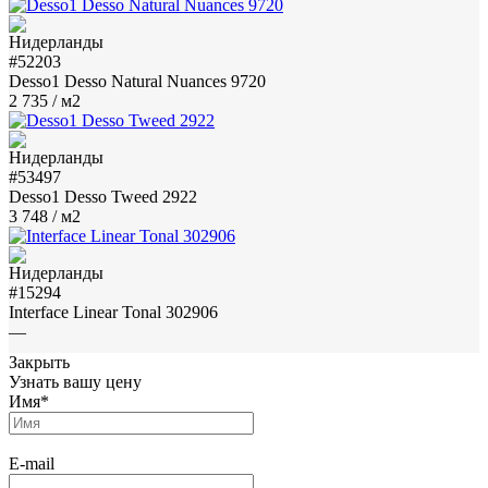
#52203
Desso1 Desso Natural Nuances 9720
2 735
/ м2
#53497
Desso1 Desso Tweed 2922
3 748
/ м2
#15294
Interface Linear Tonal 302906
—
Закрыть
Узнать вашу цену
Имя
*
E-mail