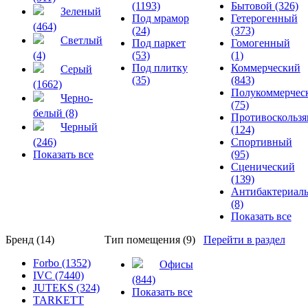
(1193)
Бытовой (326)
Зеленый
Под мрамор
Гетерогенный
(464)
(24)
(373)
Светлый
Под паркет
Гомогенный
(4)
(53)
(1)
Под плитку
Коммерческий
Серый
(35)
(843)
(1662)
Полукоммерчес
Черно-
(75)
белый (8)
Противоскольз
Черный
(124)
(246)
Спортивный
Показать все
(95)
Сценический
(139)
Антибактериал
(8)
Показать все
Бренд (14)
Тип помещения (9)
Перейти в раздел
Forbo (1352)
Офисы
IVC (7440)
(844)
JUTEKS (324)
Показать все
TARKETT