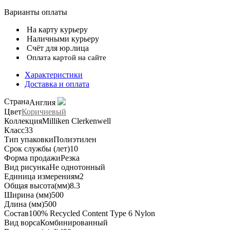
Варианты оплаты
На карту курьеру
Наличными курьеру
Счёт для юр.лица
Оплата картой на сайте
Характеристики
Доставка и оплата
Страна
Англия
Цвет
Коричневый
Коллекция
Milliken Clerkenwell
Класс
33
Тип упаковки
Полиэтилен
Срок службы (лет)
10
Форма продажи
Резка
Вид рисунка
Не однотонный
Единица измерения
м2
Общая высота(мм)
8.3
Ширина (мм)
500
Длина (мм)
500
Состав
100% Recycled Content Type 6 Nylon
Вид ворса
Комбинированный