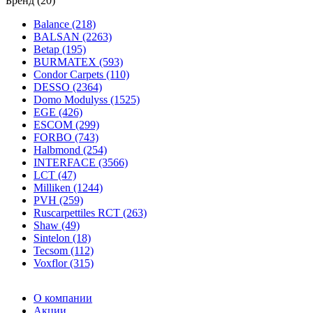
Бренд (20)
Balance (218)
BALSAN (2263)
Betap (195)
BURMATEX (593)
Condor Carpets (110)
DESSO (2364)
Domo Modulyss (1525)
EGE (426)
ESCOM (299)
FORBO (743)
Halbmond (254)
INTERFACE (3566)
LCT (47)
Milliken (1244)
PVH (259)
Ruscarpettiles RCT (263)
Shaw (49)
Sintelon (18)
Tecsom (112)
Voxflor (315)
О компании
Акции