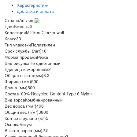
Характеристики
Доставка и оплата
Страна
Англия
Цвет
Бежевый
Коллекция
Milliken Clerkenwell
Класс
33
Тип упаковки
Полиэтилен
Срок службы (лет)
10
Форма продажи
Резка
Вид рисунка
Не однотонный
Единица измерения
м2
Общая высота(мм)
8.3
Ширина (мм)
500
Длина (мм)
500
Состав
100% Recycled Content Type 6 Nylon
Вид ворса
Комбинированный
Вес ворса (г/м²)
490
Общий вес (г/м²)
3800
Кол-во в рулоне (м²)
5
Основа
Битум
Высота ворса (мм)
2.5
Класс пожарной безопасности
3