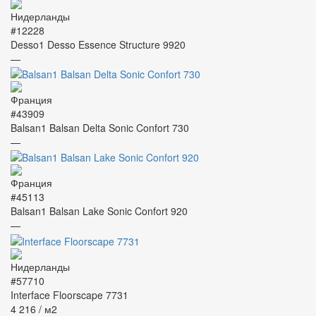
#12228
Desso1 Desso Essence Structure 9920
—
#43909
Balsan1 Balsan Delta Sonic Confort 730
—
#45113
Balsan1 Balsan Lake Sonic Confort 920
—
#57710
Interface Floorscape 7731
4 216
/ м2