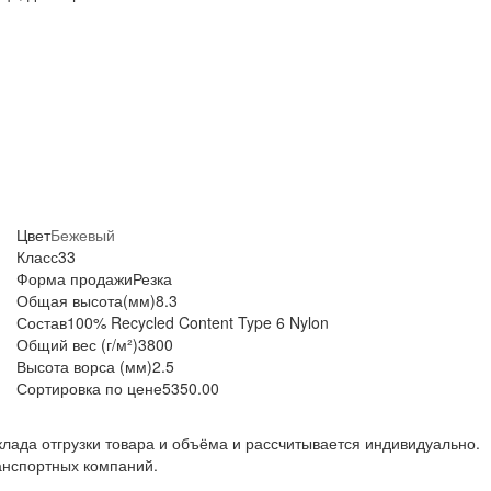
Цвет
Бежевый
Класс
33
Форма продажи
Резка
Общая высота(мм)
8.3
Состав
100% Recycled Content Type 6 Nylon
Общий вес (г/м²)
3800
Высота ворса (мм)
2.5
Сортировка по цене
5350.00
клада отгрузки товара и объёма и рассчитывается индивидуально.
анспортных компаний.