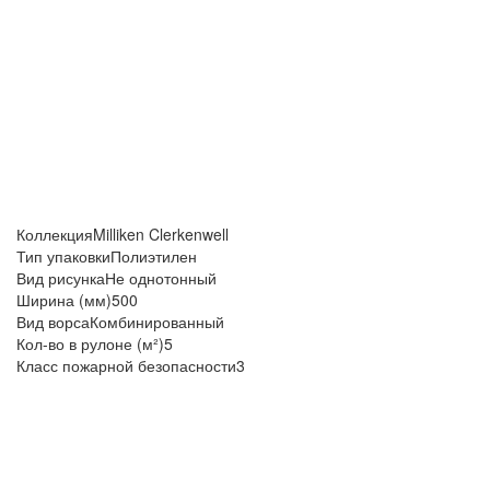
Коллекция
Milliken Clerkenwell
Тип упаковки
Полиэтилен
Вид рисунка
Не однотонный
Ширина (мм)
500
Вид ворса
Комбинированный
Кол-во в рулоне (м²)
5
Класс пожарной безопасности
3