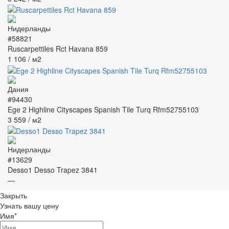
#58821
Ruscarpettiles Rct Havana 859
1 106
/ м2
#94430
Ege 2 Highline Cityscapes Spanish Tile Turq Rfm52755103
3 559
/ м2
#13629
Desso1 Desso Trapez 3841
—
Закрыть
Узнать вашу цену
Имя
*