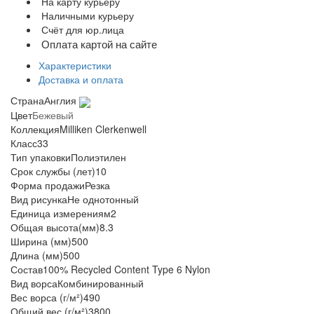
На карту курьеру
Наличными курьеру
Счёт для юр.лица
Оплата картой на сайте
Характеристики
Доставка и оплата
Страна
Англия
Цвет
Бежевый
Коллекция
Milliken Clerkenwell
Класс
33
Тип упаковки
Полиэтилен
Срок службы (лет)
10
Форма продажи
Резка
Вид рисунка
Не однотонный
Единица измерения
м2
Общая высота(мм)
8.3
Ширина (мм)
500
Длина (мм)
500
Состав
100% Recycled Content Type 6 Nylon
Вид ворса
Комбинированный
Вес ворса (г/м²)
490
Общий вес (г/м²)
3800