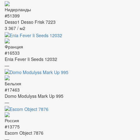
#51399
Desso1 Desso Frisk 7223
3 367
/ м2
#16533
Enia Fever Ii Seeds 12032
—
#17463
Domo Modulyss Mark Up 995
—
#13775
Escom Object 7876
—