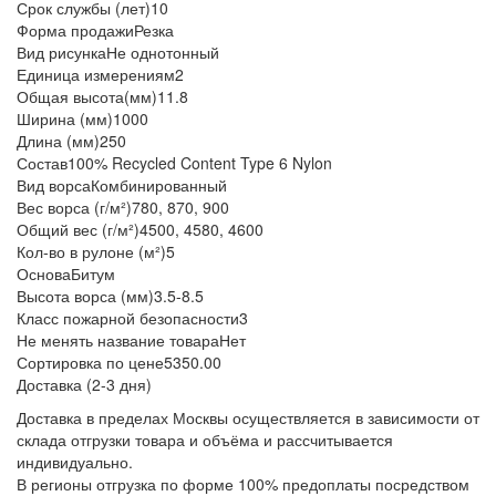
Срок службы (лет)
10
Форма продажи
Резка
Вид рисунка
Не однотонный
Единица измерения
м2
Общая высота(мм)
11.8
Ширина (мм)
1000
Длина (мм)
250
Состав
100% Recycled Content Type 6 Nylon
Вид ворса
Комбинированный
Вес ворса (г/м²)
780, 870, 900
Общий вес (г/м²)
4500, 4580, 4600
Кол-во в рулоне (м²)
5
Основа
Битум
Высота ворса (мм)
3.5-8.5
Класс пожарной безопасности
3
Не менять название товара
Нет
Сортировка по цене
5350.00
Доставка (2-3 дня)
Доставка в пределах Москвы осуществляется в зависимости от
склада отгрузки товара и объёма и рассчитывается
индивидуально.
В регионы отгрузка по форме 100% предоплаты посредством