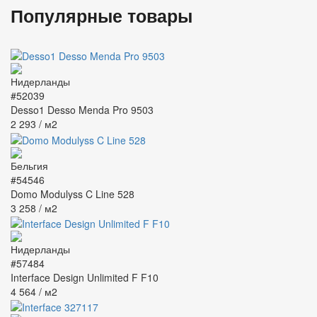
Популярные товары
#52039
Desso1 Desso Menda Pro 9503
2 293
/ м2
#54546
Domo Modulyss C Line 528
3 258
/ м2
#57484
Interface Design Unlimited F F10
4 564
/ м2