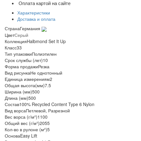
Оплата картой на сайте
Характеристики
Доставка и оплата
Страна
Германия
Цвет
Серый
Коллекция
Halbmond Set It Up
Класс
33
Тип упаковки
Полиэтилен
Срок службы (лет)
10
Форма продажи
Резка
Вид рисунка
Не однотонный
Единица измерения
м2
Общая высота(мм)
7.5
Ширина (мм)
500
Длина (мм)
500
Состав
100% Recycled Content Type 6 Nylon
Вид ворса
Петлевой, Разрезной
Вес ворса (г/м²)
1100
Общий вес (г/м²)
2055
Кол-во в рулоне (м²)
5
Основа
Easy Lift