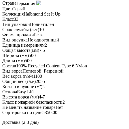
Страна
Германия
Цвет
Серый
Коллекция
Halbmond Set It Up
Класс
33
Тип упаковки
Полиэтилен
Срок службы (лет)
10
Форма продажи
Резка
Вид рисунка
Не однотонный
Единица измерения
м2
Общая высота(мм)
7.5
Ширина (мм)
500
Длина (мм)
500
Состав
100% Recycled Content Type 6 Nylon
Вид ворса
Петлевой, Разрезной
Вес ворса (г/м²)
1100
Общий вес (г/м²)
2055
Кол-во в рулоне (м²)
5
Основа
Easy Lift
Высота ворса (мм)
4-7
Класс пожарной безопасности
2
Не менять название товара
Нет
Сортировка по цене
5350.00
Доставка (2-3 дня)