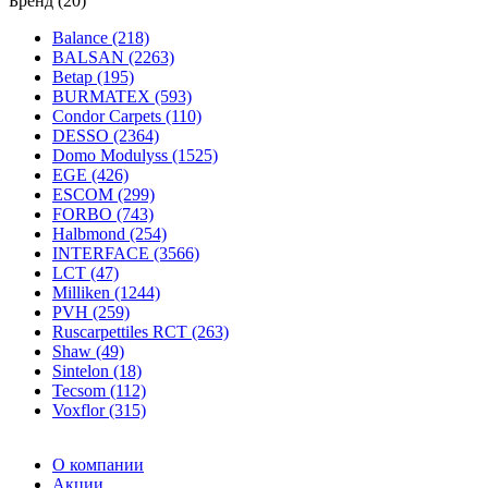
Бренд (20)
Balance (218)
BALSAN (2263)
Betap (195)
BURMATEX (593)
Condor Carpets (110)
DESSO (2364)
Domo Modulyss (1525)
EGE (426)
ESCOM (299)
FORBO (743)
Halbmond (254)
INTERFACE (3566)
LCT (47)
Milliken (1244)
PVH (259)
Ruscarpettiles RCT (263)
Shaw (49)
Sintelon (18)
Tecsom (112)
Voxflor (315)
О компании
Акции