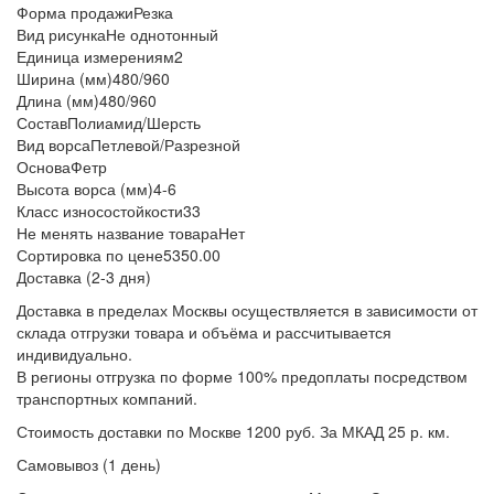
Форма продажи
Резка
Вид рисунка
Не однотонный
Единица измерения
м2
Ширина (мм)
480/960
Длина (мм)
480/960
Состав
Полиамид/Шерсть
Вид ворса
Петлевой/Разрезной
Основа
Фетр
Высота ворса (мм)
4-6
Класс износостойкости
33
Не менять название товара
Нет
Сортировка по цене
5350.00
Доставка (2-3 дня)
Доставка в пределах Москвы осуществляется в зависимости от
склада отгрузки товара и объёма и рассчитывается
индивидуально.
В регионы отгрузка по форме 100% предоплаты посредством
транспортных компаний.
Стоимость доставки по Москве 1200 руб. За МКАД 25 р. км.
Самовывоз (1 день)