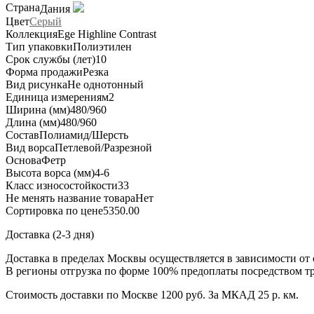
Страна
Дания
Цвет
Серый
Коллекция
Ege Highline Contrast
Тип упаковки
Полиэтилен
Срок службы (лет)
10
Форма продажи
Резка
Вид рисунка
Не однотонный
Единица измерения
м2
Ширина (мм)
480/960
Длина (мм)
480/960
Состав
Полиамид/Шерсть
Вид ворса
Петлевой/Разрезной
Основа
Фетр
Высота ворса (мм)
4-6
Класс износостойкости
33
Не менять название товара
Нет
Сортировка по цене
5350.00
Доставка (2-3 дня)
Доставка в пределах Москвы осуществляется в зависимости от 
В регионы отгрузка по форме 100% предоплаты посредством т
Стоимость доставки по Москве 1200 руб. За МКАД 25 р. км.