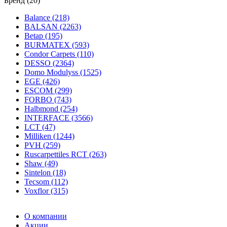
Бренд (20)
Balance (218)
BALSAN (2263)
Betap (195)
BURMATEX (593)
Condor Carpets (110)
DESSO (2364)
Domo Modulyss (1525)
EGE (426)
ESCOM (299)
FORBO (743)
Halbmond (254)
INTERFACE (3566)
LCT (47)
Milliken (1244)
PVH (259)
Ruscarpettiles RCT (263)
Shaw (49)
Sintelon (18)
Tecsom (112)
Voxflor (315)
О компании
Акции