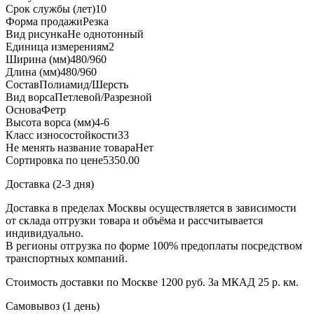
Срок службы (лет)
10
Форма продажи
Резка
Вид рисунка
Не однотонный
Единица измерения
м2
Ширина (мм)
480/960
Длина (мм)
480/960
Состав
Полиамид/Шерсть
Вид ворса
Петлевой/Разрезной
Основа
Фетр
Высота ворса (мм)
4-6
Класс износостойкости
33
Не менять название товара
Нет
Сортировка по цене
5350.00
Доставка (2-3 дня)
Доставка в пределах Москвы осуществляется в зависимости
от склада отгрузки товара и объёма и рассчитывается
индивидуально.
В регионы отгрузка по форме 100% предоплаты посредством
транспортных компаний.
Стоимость доставки по Москве 1200 руб. За МКАД 25 р. км.
Самовывоз (1 день)