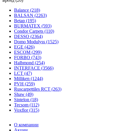
Бренд (20)
Balance (218)
BALSAN (2263)
Betap (195)
BURMATEX (593)
Condor Carpets (110)
DESSO (2364)
Domo Modulyss (1525)
EGE (426)
ESCOM (299)
FORBO (743)
Halbmond (254)
INTERFACE (3566)
LCT (47)
Milliken (1244)
PVH (259)
Ruscarpettiles RCT (263)
Shaw (49)
Sintelon (18)
Tecsom (112)
Voxflor (315)
О компании
Акции