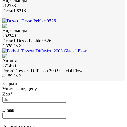
#12533
Desso1 8213
—
#52249
Desso1 Desso Pebble 9526
2 378
/ м2
#71460
Forbo1 Tessera Diffusion 2003 Glacial Flow
4 159
/ м2
Закрыть
Узнать вашу цену
Имя
*
E-mail
Количество, кв.м.