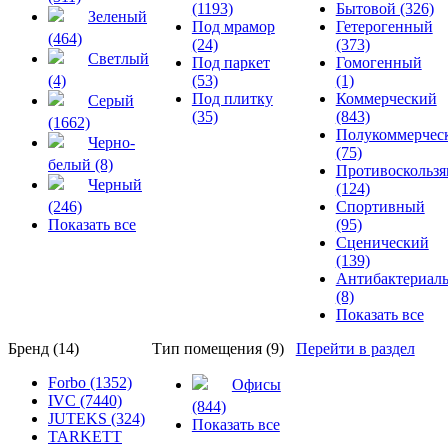
(1193)
Бытовой (326)
Зеленый
Под мрамор
Гетерогенный
(464)
(24)
(373)
Светлый
Под паркет
Гомогенный
(4)
(53)
(1)
Под плитку
Коммерческий
Серый
(35)
(843)
(1662)
Полукоммерчес
Черно-
(75)
белый (8)
Противоскольз
Черный
(124)
(246)
Спортивный
Показать все
(95)
Сценический
(139)
Антибактериал
(8)
Показать все
Бренд (14)
Тип помещения (9)
Перейти в раздел
Forbo (1352)
Офисы
IVC (7440)
(844)
JUTEKS (324)
Показать все
TARKETT