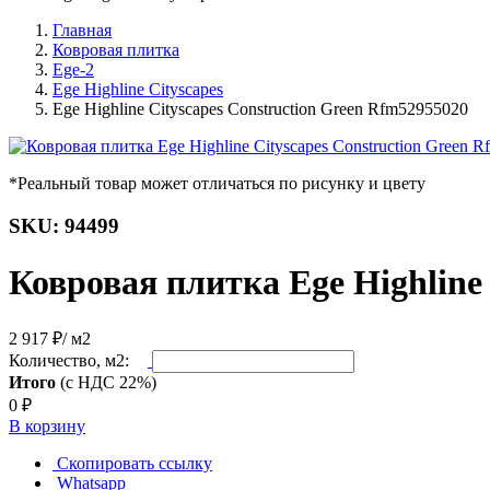
Главная
Ковровая плитка
Ege-2
Ege Highline Cityscapes
Ege Highline Cityscapes Construction Green Rfm52955020
*Реальный товар может отличаться по рисунку и цвету
SKU: 94499
Ковровая плитка Ege Highline
2 917 ₽
/ м2
Количество, м2:
Итого
(с НДС 22%)
0
₽
В корзину
Скопировать ссылку
Whatsapp