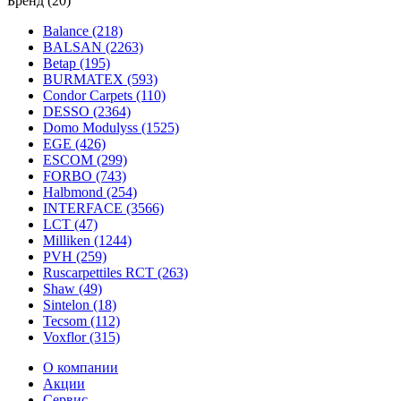
Бренд (20)
Balance (218)
BALSAN (2263)
Betap (195)
BURMATEX (593)
Condor Carpets (110)
DESSO (2364)
Domo Modulyss (1525)
EGE (426)
ESCOM (299)
FORBO (743)
Halbmond (254)
INTERFACE (3566)
LCT (47)
Milliken (1244)
PVH (259)
Ruscarpettiles RCT (263)
Shaw (49)
Sintelon (18)
Tecsom (112)
Voxflor (315)
О компании
Акции
Сервис