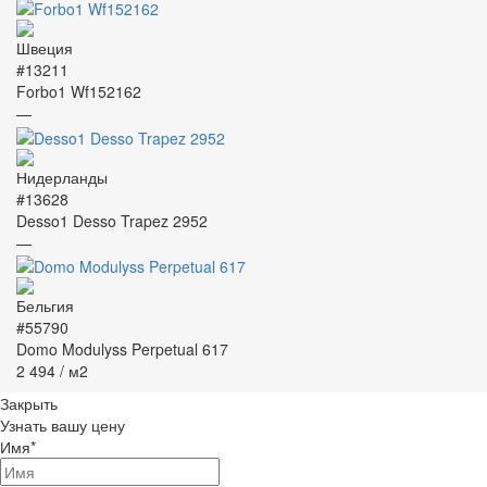
#13211
Forbo1 Wf152162
—
#13628
Desso1 Desso Trapez 2952
—
#55790
Domo Modulyss Perpetual 617
2 494
/ м2
Закрыть
Узнать вашу цену
Имя
*