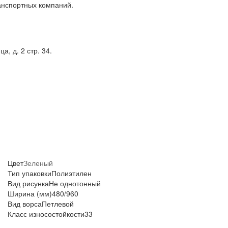
анспортных компаний.
, д. 2 стр. 34.
Цвет
Зеленый
Тип упаковки
Полиэтилен
Вид рисунка
Не однотонный
Ширина (мм)
480/960
Вид ворса
Петлевой
Класс износостойкости
33