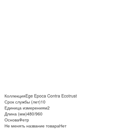
Коллекция
Ege Epoca Contra Ecotrust
Срок службы (лет)
10
Единица измерения
м2
Длина (мм)
480/960
Основа
Фетр
Не менять название товара
Нет