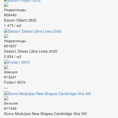
#56440
Escom Object 2832
1 473
/ м2
#51837
Desso1 Desso Libra Lines 2045
2 834
/ м2
#13241
Forbo1 9570
—
#17449
Domo Modulyss New Shapes Cambridge Xtra 50f