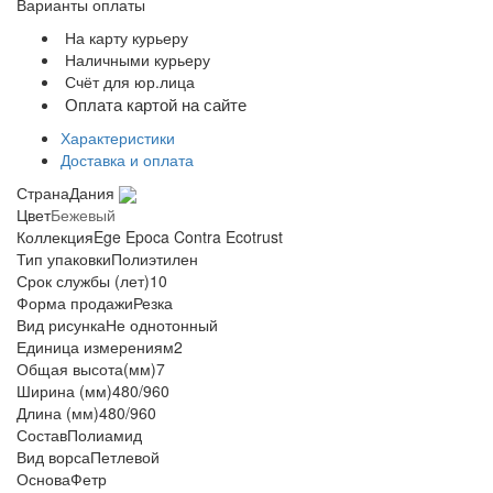
Варианты оплаты
На карту курьеру
Наличными курьеру
Счёт для юр.лица
Оплата картой на сайте
Характеристики
Доставка и оплата
Страна
Дания
Цвет
Бежевый
Коллекция
Ege Epoca Contra Ecotrust
Тип упаковки
Полиэтилен
Срок службы (лет)
10
Форма продажи
Резка
Вид рисунка
Не однотонный
Единица измерения
м2
Общая высота(мм)
7
Ширина (мм)
480/960
Длина (мм)
480/960
Состав
Полиамид
Вид ворса
Петлевой
Основа
Фетр