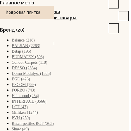
Главное меню
Ковровая плитка
Ковровая плитка
Сопутствующие товары
Бренд (20)
Balance (218)
О компании
BALSAN (2263)
Betap (195)
Акции
BURMATEX (593)
Condor Carpets (110)
DESSO (2364)
Сервис
Domo Modulyss (1525)
EGE (426)
ESCOM (299)
Заказ
FORBO (743)
Halbmond (254)
INTERFACE (3566)
Возврат
LCT (47)
Milliken (1244)
Доставка
PVH (259)
Ruscarpettiles RCT (263)
Shaw (49)