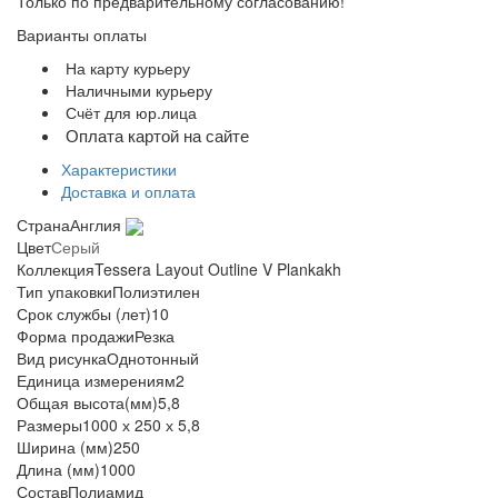
Только по предварительному согласованию!
Варианты оплаты
На карту курьеру
Наличными курьеру
Счёт для юр.лица
Оплата картой на сайте
Характеристики
Доставка и оплата
Страна
Англия
Цвет
Серый
Коллекция
Tessera Layout Outline V Plankakh
Тип упаковки
Полиэтилен
Срок службы (лет)
10
Форма продажи
Резка
Вид рисунка
Однотонный
Единица измерения
м2
Общая высота(мм)
5,8
Размеры
1000 х 250 х 5,8
Ширина (мм)
250
Длина (мм)
1000
Состав
Полиамид