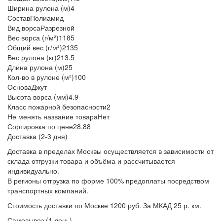
Ширина рулона (м)
4
Состав
Полиамид
Вид ворса
Разрезной
Вес ворса (г/м²)
1185
Общий вес (г/м²)
2135
Вес рулона (кг)
213.5
Длина рулона (м)
25
Кол-во в рулоне (м²)
100
Основа
Джут
Высота ворса (мм)
4.9
Класс пожарной безопасности
2
Не менять название товара
Нет
Сортировка по цене
28.88
Доставка (2-3 дня)
Доставка в пределах Москвы осуществляется в зависимости от
склада отгрузки товара и объёма и рассчитывается
индивидуально.
В регионы отгрузка по форме 100% предоплаты посредством
транспортных компаний.
Стоимость доставки по Москве 1200 руб. За МКАД 25 р. км.
Самовывоз (1 день)