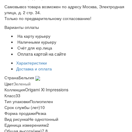
Самовывоз товара возможен по адресу Москва, Электродная
улица, д. 2 стр. 34.
Только по предварительному согласованию!
Варианты оплаты
На карту курьеру
Наличными курьеру
Счёт для юр.лица
Оплата картой на сайте
Характеристики
Доставка и оплата
Страна
Бельгия
Цвет
Зеленый
Коллекция
Origami Xl Impressions
Класс
33
Тип упаковки
Полиэтилен
Срок службы (лет)
10
Форма продажи
Резка
Вид рисунка
Не однотонный
Единица измерения
м2
Общая высота(мм)
7.8