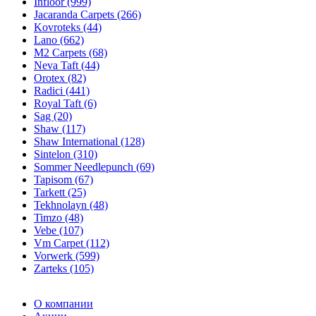
Infloor (999)
Jacaranda Carpets (266)
Kovroteks (44)
Lano (662)
M2 Carpets (68)
Neva Taft (44)
Orotex (82)
Radici (441)
Royal Taft (6)
Sag (20)
Shaw (117)
Shaw International (128)
Sintelon (310)
Sommer Needlepunch (69)
Tapisom (67)
Tarkett (25)
Tekhnolayn (48)
Timzo (48)
Vebe (107)
Vm Carpet (112)
Vorwerk (599)
Zarteks (105)
О компании