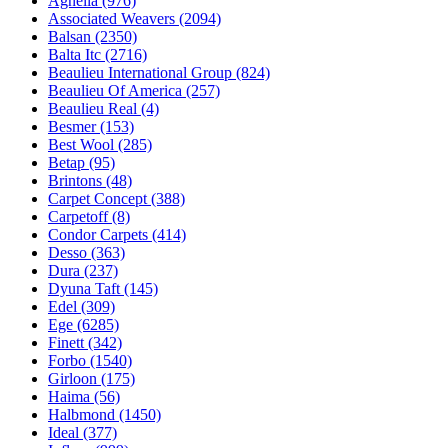
Agnella (976)
Associated Weavers (2094)
Balsan (2350)
Balta Itc (2716)
Beaulieu International Group (824)
Beaulieu Of America (257)
Beaulieu Real (4)
Besmer (153)
Best Wool (285)
Betap (95)
Brintons (48)
Carpet Concept (388)
Carpetoff (8)
Condor Carpets (414)
Desso (363)
Dura (237)
Dyuna Taft (145)
Edel (309)
Ege (6285)
Finett (342)
Forbo (1540)
Girloon (175)
Haima (56)
Halbmond (1450)
Ideal (377)