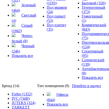
(311)
(1193)
Бытовой (326)
Зеленый
Под мрамор
Гетерогенный
(464)
(24)
(373)
Светлый
Под паркет
Гомогенный
(4)
(53)
(1)
Под плитку
Коммерческий
Серый
(35)
(843)
(1662)
Полукоммерчес
Черно-
(75)
белый (8)
Противоскольз
Черный
(124)
(246)
Спортивный
Показать все
(95)
Сценический
(139)
Антибактериал
(8)
Показать все
Бренд (14)
Тип помещения (9)
Перейти в раздел
Forbo (1352)
Офисы
IVC (7440)
(844)
JUTEKS (324)
Показать все
TARKETT