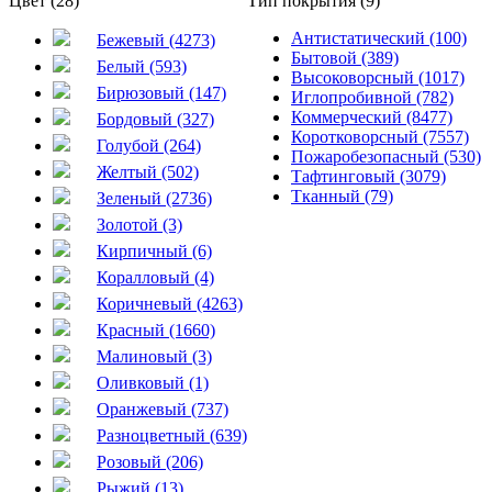
Цвет (28)
Тип покрытия (9)
Антистатический (100)
Бежевый (4273)
Бытовой (389)
Белый (593)
Высоковорсный (1017)
Бирюзовый (147)
Иглопробивной (782)
Коммерческий (8477)
Бордовый (327)
Коротковорсный (7557)
Голубой (264)
Пожаробезопасный (530)
Желтый (502)
Тафтинговый (3079)
Тканный (79)
Зеленый (2736)
Золотой (3)
Кирпичный (6)
Коралловый (4)
Коричневый (4263)
Красный (1660)
Малиновый (3)
Оливковый (1)
Оранжевый (737)
Разноцветный (639)
Розовый (206)
Рыжий (13)